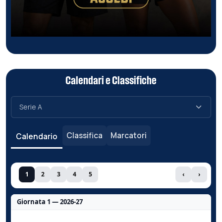
Calendari e Classifiche
Classifica
Marcatori
Calendario
1
2
3
4
5
‹
›
Giornata 1 — 2026-27
Nessun dato per questa giornata.