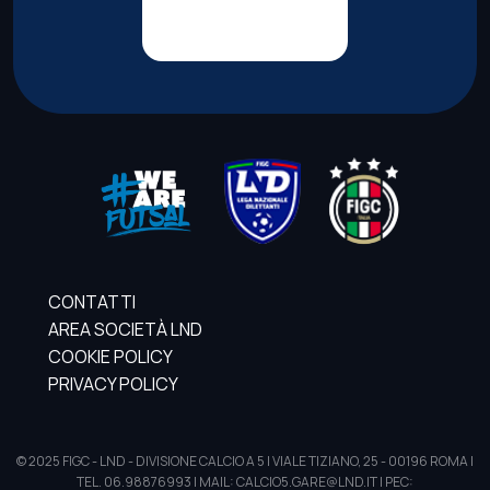
CONTATTI
AREA SOCIETÀ LND
COOKIE POLICY
PRIVACY POLICY
© 2025 FIGC - LND - DIVISIONE CALCIO A 5 | VIALE TIZIANO, 25 - 00196 ROMA |
TEL. 06.98876993 | MAIL: CALCIO5.GARE@LND.IT | PEC: