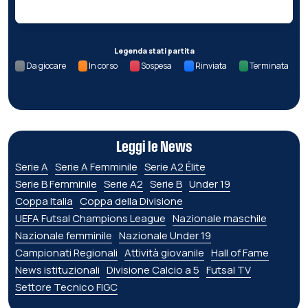
Legenda stati partita
Da giocare
In corso
Sospesa
Rinviata
Terminata
Leggi le News
Serie A
Serie A Femminile
Serie A2 Élite
Serie B Femminile
Serie A2
Serie B
Under 19
Coppa Italia
Coppa della Divisione
UEFA Futsal Champions League
Nazionale maschile
Nazionale femminile
Nazionale Under 19
Campionati Regionali
Attività giovanile
Hall of Fame
News istituzionali
Divisione Calcio a 5
Futsal TV
Settore Tecnico FIGC