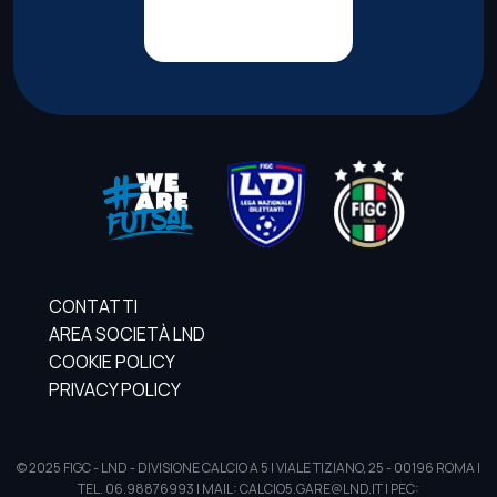
CONTATTI
AREA SOCIETÀ LND
COOKIE POLICY
PRIVACY POLICY
© 2025 FIGC - LND - DIVISIONE CALCIO A 5 | VIALE TIZIANO, 25 - 00196 ROMA |
TEL. 06.98876993 | MAIL: CALCIO5.GARE@LND.IT | PEC: