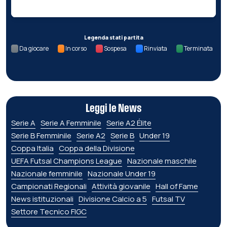
Legenda stati partita
Da giocare
In corso
Sospesa
Rinviata
Terminata
Leggi le News
Serie A
Serie A Femminile
Serie A2 Élite
Serie B Femminile
Serie A2
Serie B
Under 19
Coppa Italia
Coppa della Divisione
UEFA Futsal Champions League
Nazionale maschile
Nazionale femminile
Nazionale Under 19
Campionati Regionali
Attività giovanile
Hall of Fame
News istituzionali
Divisione Calcio a 5
Futsal TV
Settore Tecnico FIGC