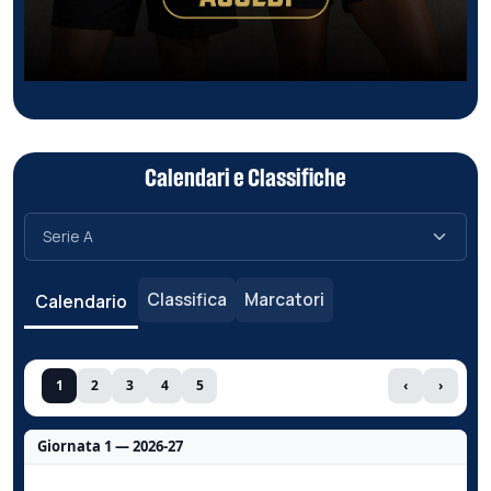
Calendari e Classifiche
Classifica
Marcatori
Calendario
1
2
3
4
5
‹
›
Giornata 1 — 2026-27
Nessun dato per questa giornata.