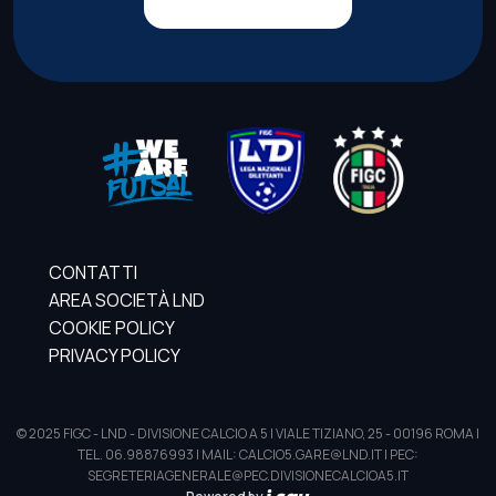
CONTATTI
AREA SOCIETÀ LND
COOKIE POLICY
PRIVACY POLICY
© 2025 FIGC - LND - DIVISIONE CALCIO A 5 | VIALE TIZIANO, 25 - 00196 ROMA |
TEL. 06.98876993 | MAIL: CALCIO5.GARE@LND.IT | PEC:
SEGRETERIAGENERALE@PEC.DIVISIONECALCIOA5.IT