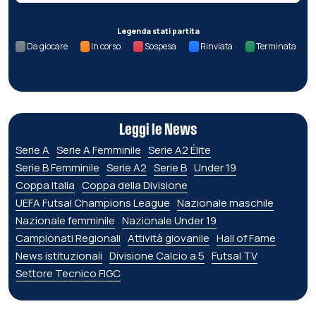
Legenda stati partita
Da giocare
In corso
Sospesa
Rinviata
Terminata
Leggi le News
Serie A
Serie A Femminile
Serie A2 Élite
Serie B Femminile
Serie A2
Serie B
Under 19
Coppa Italia
Coppa della Divisione
UEFA Futsal Champions League
Nazionale maschile
Nazionale femminile
Nazionale Under 19
Campionati Regionali
Attività giovanile
Hall of Fame
News istituzionali
Divisione Calcio a 5
Futsal TV
Settore Tecnico FIGC