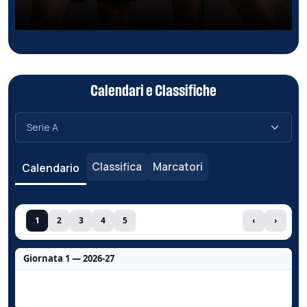
Calendari e Classifiche
Classifica
Marcatori
Calendario
1
2
3
4
5
‹
›
Giornata 1 — 2026-27
Nessun dato per questa giornata.