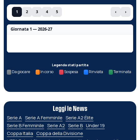
1
2
3
4
5
‹
›
Giornata 1 — 2026-27
Nessun dato per questa giornata.
Legenda stati partita
Da giocare
In corso
Sospesa
Rinviata
Terminata
Leggi le News
Serie A
Serie A Femminile
Serie A2 Élite
Serie B Femminile
Serie A2
Serie B
Under 19
Coppa Italia
Coppa della Divisione