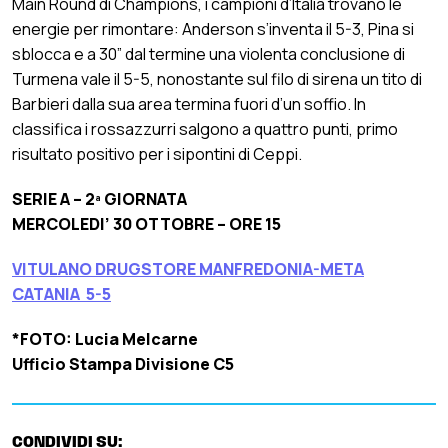
Main Round di Champions, i campioni d’Italia trovano le
energie per rimontare: Anderson s’inventa il 5-3, Pina si
sblocca e a 30” dal termine una violenta conclusione di
Turmena vale il 5-5, nonostante sul filo di sirena un tito di
Barbieri dalla sua area termina fuori d’un soffio. In
classifica i rossazzurri salgono a quattro punti, primo
risultato positivo per i sipontini di Ceppi.
SERIE A – 2ª GIORNATA
MERCOLEDI’ 30 OTTOBRE – ORE 15
VITULANO DRUGSTORE MANFREDONIA-META
CATANIA 5-5
*FOTO: Lucia Melcarne
Ufficio Stampa Divisione C5
CONDIVIDI SU: