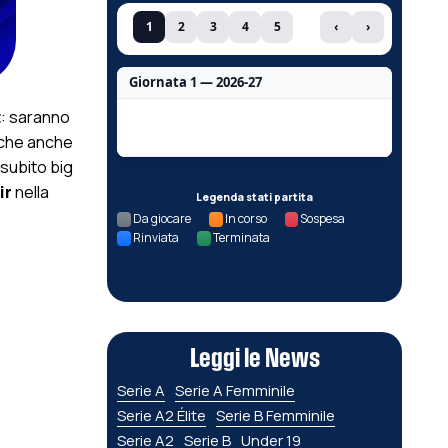
1
2
3
4
5
‹
›
Giornata 1 — 2026-27
t
: saranno
Nessun dato per questa giornata.
 che anche
 subito big
ir
nella
Legenda stati partita
Da giocare
In corso
Sospesa
Rinviata
Terminata
Leggi le News
Serie A
Serie A Femminile
Serie A2 Élite
Serie B Femminile
Serie A2
Serie B
Under 19