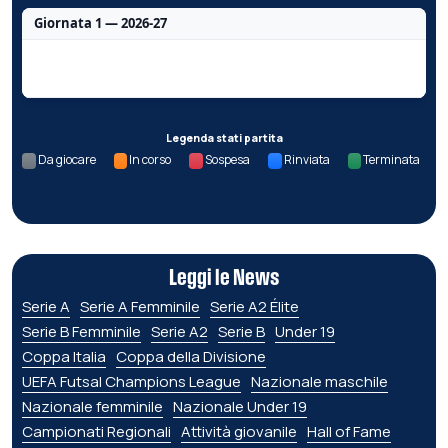
Giornata 1 — 2026-27
Nessun dato per questa giornata.
Legenda stati partita
Da giocare
In corso
Sospesa
Rinviata
Terminata
Leggi le News
Serie A
Serie A Femminile
Serie A2 Élite
Serie B Femminile
Serie A2
Serie B
Under 19
Coppa Italia
Coppa della Divisione
UEFA Futsal Champions League
Nazionale maschile
Nazionale femminile
Nazionale Under 19
Campionati Regionali
Attività giovanile
Hall of Fame