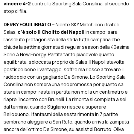
vincere 4-2
contro lo Sporting Sala Consilina, al secondo
stop di fila.
DERBY EQUILIBRATO
– Niente SKY Match con i fratelli
Salas,
c’è solo il Cholito del Napoli
in campo: sarà
l’assoluto protagonista della sfida tutta campana che
chiude la settima giornata di regular season della 40esima
Serie A New Energy. Partita tanto piacevole quanto
equilibrata, sbloccata proprio da Salas. Il Napoli stavolta
gestisce bene il vantaggio, soffre ma riesce a trovare il
raddoppio con un gagliardo De Simone. Lo Sporting Sala
Consilina non sembra una neopromossa per quanto sa
stare in campo: resta in partita non molla un centimetro e
riapre l’incontro con Brunelli. La rimonta si completa a sei
dal termine, quando Stigliano riesce a superare
Bellobuono. I fantasmi della sesta rimonta in 7 partite
sembrano aleggiare a San Rufo, quando arriva la zampata
ancora dell’ottimo De Simone, su assist di Borruto. Oliva