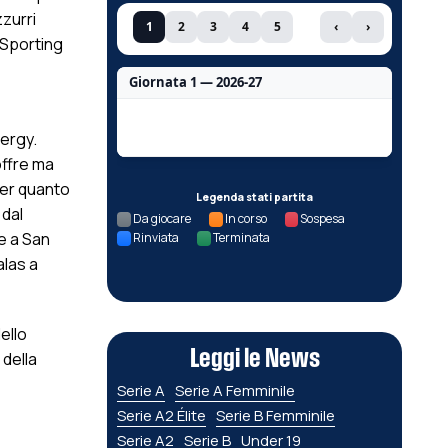
zurri
1
2
3
4
5
‹
›
 Sporting
Giornata 1 — 2026-27
Nessun dato per questa giornata.
ergy.
offre ma
per quanto
Legenda stati partita
 dal
Da giocare
In corso
Sospesa
e a San
Rinviata
Terminata
alas a
ello
Leggi le News
 della
Serie A
Serie A Femminile
Serie A2 Élite
Serie B Femminile
Serie A2
Serie B
Under 19