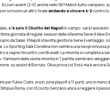
o. Azzurri avanti (2-0) anche nello SKY Match tutto campano, az
ason scrivono un altro finale
andando a vincere 4-2
contro lo
alas,
c’è solo il Cholito del Napoli
in campo: sarà l’assoluto
ettima giornata di regular season della 40esima Serie A New En
oprio da Salas. Il Napoli stavolta gestisce bene il vantaggio, s
one. Lo Sporting Sala Consilina non sembra una neopromossa 
o e riapre l’incontro con Brunelli. La rimonta si completa a sei
 I fantasmi della sesta rimonta in 7 partite sembrano aleggiar
mone, su assist di Borruto. Oliva prova col 5vs4 ma è ancora S
mi per Fulvio Colini, ora in zona playoff a 11 punti, uno in meno d
l’Olimpus Roma, con l’Ecocity Genzano unica a reggere il passo