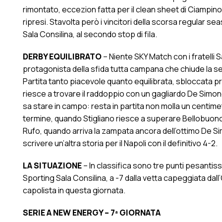
rimontato, eccezion fatta per il clean sheet di Ciampin
ripresi. Stavolta però i vincitori della scorsa regular se
Sala Consilina, al secondo stop di fila.
DERBY EQUILIBRATO
– Niente SKY Match con i fratelli S
protagonista della sfida tutta campana che chiude la s
Partita tanto piacevole quanto equilibrata, sbloccata pr
riesce a trovare il raddoppio con un gagliardo De Sim
sa stare in campo: resta in partita non molla un centimetr
termine, quando Stigliano riesce a superare Bellobuono.
Rufo, quando arriva la zampata ancora dell’ottimo De Si
scrivere un’altra storia per il Napoli con il definitivo 4-2.
LA SITUAZIONE
– In classifica sono tre punti pesantissi
Sporting Sala Consilina, a -7 dalla vetta capeggiata dal
capolista in questa giornata.
SERIE A NEW ENERGY – 7ª GIORNATA