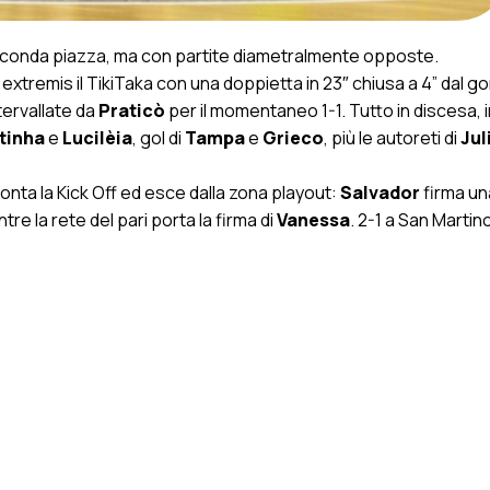
conda piazza, ma con partite diametralmente opposte.
 extremis il TikiTaka con una doppietta in 23″ chiusa a 4” dal g
ntervallate da
Praticò
per il momentaneo 1-1. Tutto in discesa, 
tinha
e
Lucilèia
, gol di
Tampa
e
Grieco
, più le autoreti di
Jul
onta la Kick Off ed esce dalla zona playout:
Salvador
firma un
re la rete del pari porta la firma di
Vanessa
. 2-1 a San Martino