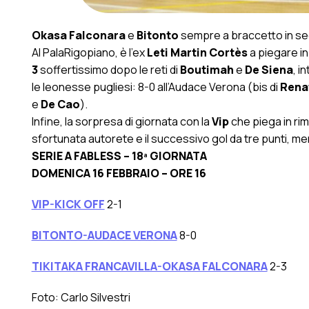
Okasa Falconara
e
Bitonto
sempre a braccetto in se
Al PalaRigopiano, è l’ex
Leti Martin Cortès
a piegare in
3
soffertissimo dopo le reti di
Boutimah
e
De Siena
, i
le leonesse pugliesi: 8-0 all’Audace Verona (bis di
Rena
e
De Cao
).
Infine, la sorpresa di giornata con la
Vip
che piega in rim
sfortunata autorete e il successivo gol da tre punti, ment
SERIE A FABLESS – 18ª GIORNATA
DOMENICA 16 FEBBRAIO – ORE 16
VIP-KICK OFF
2-1
BITONTO-AUDACE VERONA
8-0
TIKITAKA FRANCAVILLA-OKASA FALCONARA
2-3
Foto: Carlo Silvestri