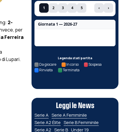
1
2
3
4
5
‹
›
ong:
2-
Giornata 1 — 2026-27
invece, per
Nessun dato per questa giornata.
ia Ferreira
a
 di Lupari.
Legenda stati partita
Da giocare
In corso
Sospesa
Rinviata
Terminata
Leggi le News
Serie A
Serie A Femminile
Serie A2 Élite
Serie B Femminile
Serie A2
Serie B
Under 19