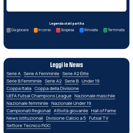
Nessun dato per questa giornata.
Legenda stati partita
Da giocare
In corso
Sospesa
Rinviata
Terminata
Leggi le News
Serie A
Serie A Femminile
Serie A2 Élite
Serie B Femminile
Serie A2
Serie B
Under 19
Coppa Italia
Coppa della Divisione
UEFA Futsal Champions League
Nazionale maschile
Nazionale femminile
Nazionale Under 19
Campionati Regionali
Attività giovanile
Hall of Fame
News istituzionali
Divisione Calcio a 5
Futsal TV
Settore Tecnico FIGC