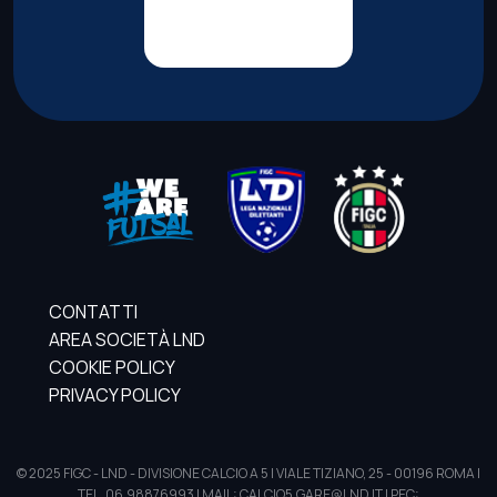
CONTATTI
AREA SOCIETÀ LND
COOKIE POLICY
PRIVACY POLICY
© 2025 FIGC - LND - DIVISIONE CALCIO A 5 | VIALE TIZIANO, 25 - 00196 ROMA |
TEL. 06.98876993 | MAIL: CALCIO5.GARE@LND.IT | PEC: