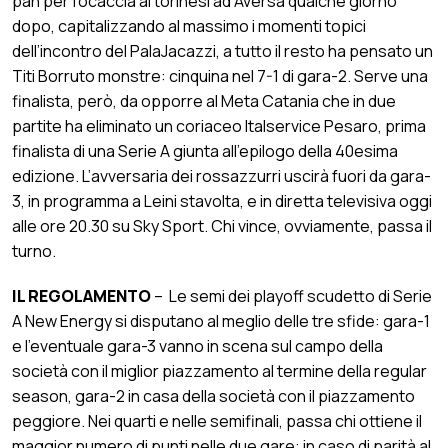
pan per focaccia ai torinesi ad Aversa qualche giorno
dopo, capitalizzando al massimo i momenti topici
dell’incontro del PalaJacazzi, a tutto il resto ha pensato un
Titi Borruto monstre: cinquina nel 7-1 di gara-2. Serve una
finalista, però, da opporre al Meta Catania che in due
partite ha eliminato un coriaceo Italservice Pesaro, prima
finalista di una Serie A giunta all’epilogo della 40esima
edizione. L’avversaria dei rossazzurri uscirà fuori da gara-
3, in programma a Leini stavolta, e in diretta televisiva oggi
alle ore 20.30 su Sky Sport. Chi vince, ovviamente, passa il
turno.
IL REGOLAMENTO
– Le semi dei playoff scudetto di Serie
A New Energy si disputano al meglio delle tre sfide: gara-1
e l’eventuale gara-3 vanno in scena sul campo della
società con il miglior piazzamento al termine della regular
season, gara-2 in casa della società con il piazzamento
peggiore. Nei quarti e nelle semifinali, passa chi ottiene il
maggior numero di punti nelle due gare: in caso di parità al