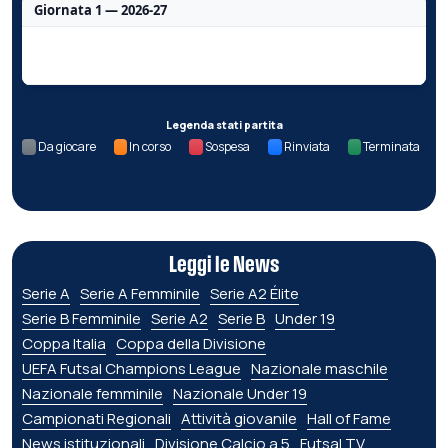
Giornata 1 — 2026-27
Nessun dato per questa giornata.
Legenda stati partita
Da giocare
In corso
Sospesa
Rinviata
Terminata
Leggi le News
Serie A
Serie A Femminile
Serie A2 Élite
Serie B Femminile
Serie A2
Serie B
Under 19
Coppa Italia
Coppa della Divisione
UEFA Futsal Champions League
Nazionale maschile
Nazionale femminile
Nazionale Under 19
Campionati Regionali
Attività giovanile
Hall of Fame
News istituzionali
Divisione Calcio a 5
Futsal TV