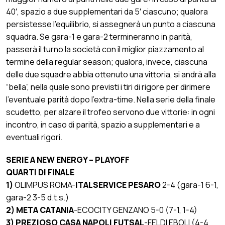
40′, spazio a due supplementari da 5′ ciascuno; qualora
persistesse l’equilibrio, si assegnerà un punto a ciascuna
squadra. Se gara-1 e gara-2 termineranno in parità,
passerà il turno la società con il miglior piazzamento al
termine della regular season; qualora, invece, ciascuna
delle due squadre abbia ottenuto una vittoria, si andrà alla
“bella”, nella quale sono previsti i tiri di rigore per dirimere
l’eventuale parità dopo l’extra-time. Nella serie della finale
scudetto, per alzare il trofeo servono due vittorie: in ogni
incontro, in caso di parità, spazio a supplementari e a
eventuali rigori.
SERIE A NEW ENERGY – PLAYOFF
QUARTI DI FINALE
1)
OLIMPUS ROMA-
ITALSERVICE PESARO
2-4 (gara-1 6-1,
gara-2 3-5 d.t.s.)
2) META CATANIA
-ECOCITY GENZANO 5-0 (7-1, 1-4)
3)
PREZIOSO CASA NAPOLI FUTSAL
-FELDI EBOLI (4-4