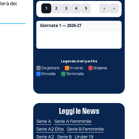
lerà dei
1
2
3
4
5
‹
›
Giornata 1 — 2026-27
Nessun dato per questa giornata.
Legenda stati partita
Da giocare
In corso
Sospesa
Rinviata
Terminata
Leggi le News
Serie A
Serie A Femminile
Serie A2 Élite
Serie B Femminile
Serie A2
Serie B
Under 19