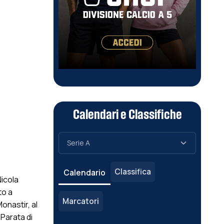
Calendari e Classifiche
Classifica
Calendario
Nicola
to a
Marcatori
onastir, al
 Parata di