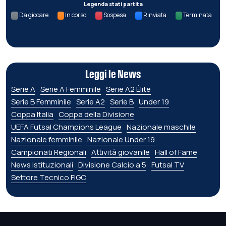
Legenda stati partita
Da giocare
In corso
Sospesa
Rinviata
Terminata
Leggi le News
Serie A
Serie A Femminile
Serie A2 Élite
Serie B Femminile
Serie A2
Serie B
Under 19
Coppa Italia
Coppa della Divisione
UEFA Futsal Champions League
Nazionale maschile
Nazionale femminile
Nazionale Under 19
Campionati Regionali
Attività giovanile
Hall of Fame
News istituzionali
Divisione Calcio a 5
Futsal TV
Settore Tecnico FIGC