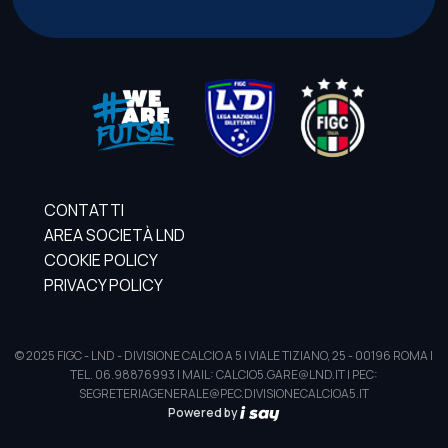
CONTATTI
AREA SOCIETÀ LND
COOKIE POLICY
PRIVACY POLICY
© 2025 FIGC - LND - DIVISIONE CALCIO A 5 | VIALE TIZIANO, 25 - 00196 ROMA |
TEL. 06.98876993 | MAIL: CALCIO5.GARE@LND.IT | PEC:
SEGRETERIAGENERALE@PEC.DIVISIONECALCIOA5.IT
Powered by