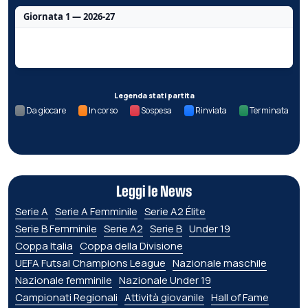
Giornata 1 — 2026-27
Nessun dato per questa giornata.
Legenda stati partita
Da giocare
In corso
Sospesa
Rinviata
Terminata
Leggi le News
Serie A
Serie A Femminile
Serie A2 Élite
Serie B Femminile
Serie A2
Serie B
Under 19
Coppa Italia
Coppa della Divisione
UEFA Futsal Champions League
Nazionale maschile
Nazionale femminile
Nazionale Under 19
Campionati Regionali
Attività giovanile
Hall of Fame