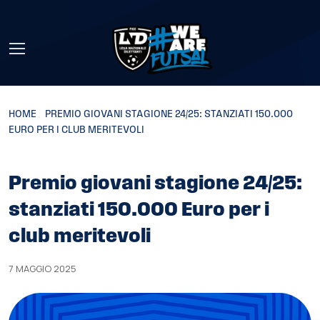
Skip to main content
HOME
»
PREMIO GIOVANI STAGIONE 24/25: STANZIATI 150.000
EURO PER I CLUB MERITEVOLI
Premio giovani stagione 24/25:
stanziati 150.000 Euro per i
club meritevoli
7 MAGGIO 2025