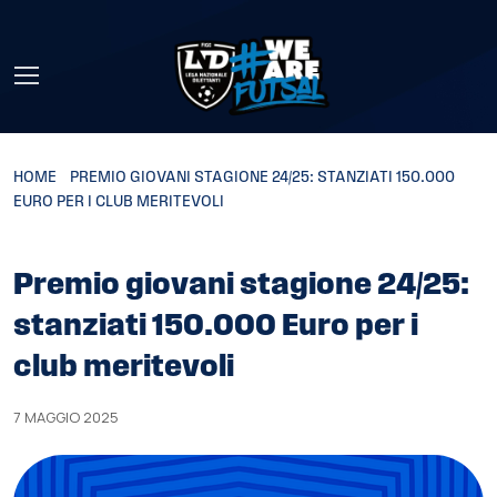
Skip to main content
HOME
»
PREMIO GIOVANI STAGIONE 24/25: STANZIATI 150.000
EURO PER I CLUB MERITEVOLI
Premio giovani stagione 24/25:
stanziati 150.000 Euro per i
club meritevoli
7 MAGGIO 2025