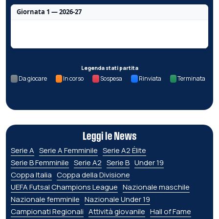
Giornata 1 — 2026-27
Nessun dato per questa giornata.
Legenda stati partita
Da giocare
In corso
Sospesa
Rinviata
Terminata
Leggi le News
Serie A
Serie A Femminile
Serie A2 Élite
Serie B Femminile
Serie A2
Serie B
Under 19
Coppa Italia
Coppa della Divisione
UEFA Futsal Champions League
Nazionale maschile
Nazionale femminile
Nazionale Under 19
Campionati Regionali
Attività giovanile
Hall of Fame