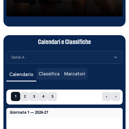
Calendari e Classifiche
Classifica
Marcatori
Calendario
1
2
3
4
5
‹
›
Giornata 1 — 2026-27
Nessun dato per questa giornata.