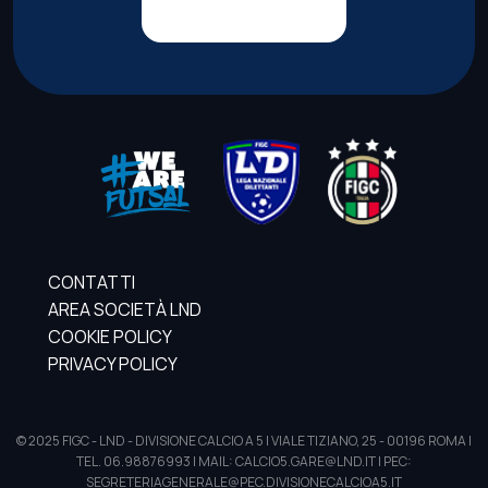
CONTATTI
AREA SOCIETÀ LND
COOKIE POLICY
PRIVACY POLICY
© 2025 FIGC - LND - DIVISIONE CALCIO A 5 | VIALE TIZIANO, 25 - 00196 ROMA |
TEL. 06.98876993 | MAIL: CALCIO5.GARE@LND.IT | PEC:
SEGRETERIAGENERALE@PEC.DIVISIONECALCIOA5.IT