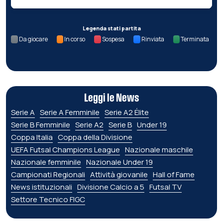
Legenda stati partita
Da giocare
In corso
Sospesa
Rinviata
Terminata
Leggi le News
Serie A
Serie A Femminile
Serie A2 Élite
Serie B Femminile
Serie A2
Serie B
Under 19
Coppa Italia
Coppa della Divisione
UEFA Futsal Champions League
Nazionale maschile
Nazionale femminile
Nazionale Under 19
Campionati Regionali
Attività giovanile
Hall of Fame
News istituzionali
Divisione Calcio a 5
Futsal TV
Settore Tecnico FIGC