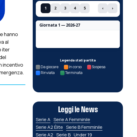
1
2
3
4
5
‹
›
Giornata 1 — 2026-27
che hanno
Nessun dato per questa giornata.
a al
 iter
del
Legenda stati partita
n incentivo
Da giocare
In corso
Sospesa
’emergenza.
Rinviata
Terminata
Leggi le News
Serie A
Serie A Femminile
Serie A2 Élite
Serie B Femminile
Serie A2
Serie B
Under 19