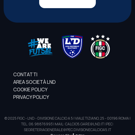
CONTATTI
AREA SOCIETÀ LND
COOKIE POLICY
PRIVACY POLICY
© 2025 FIGC - LND - DIVISIONE CALCIO A 5 | VIALE TIZIANO, 25 - 00196 ROMA |
TEL. 06.98876993 | MAIL: CALCIO5.GARE@LND.IT | PEC:
SEGRETERIAGENERALE@PEC.DIVISIONECALCIOA5.IT