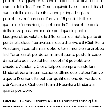
potrebbe raggiungere anche l’Italpol in caso di vittoria sul
campo della Real Dem. Ci sono quindi diverse possibilità al
suono della sirena. La situazione più ingarbugliata
potrebbe verificarsi con l’arrivo a 19 punti di tutte e
quattro le formazioni, in quel caso la Cioli sarebbe certa
della terza posizione mentre per il quarto posto
bisognerebbe valutare la differenza reti, vista la parità di
punti nella classifica avulsa. In caso di arrivo a 3 (Cioli, Eur e
Academy), i castellani sarebbero terzi, mentre servirebbe
la differenza reti per determinare il quarto posto. In caso
di risultato positivo dell’Eur, a quota 19 potrebbero
chiudere Academy, Cioli e Italpol e sempre i castellani
blinderebbero la qualificazione. Ultime due ipotesi, l’arrivo
a quota 19 di Eur e Italpol, con qualificazione dei verdeoro,
o di Pescara e Cioli con il team di Rosinha a blindare la
quarta posizione.
GIRONE D
– New Taranto e Futsal Canicattì sono già al