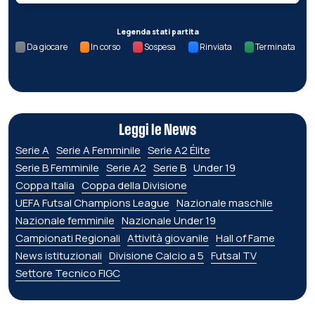
Legenda stati partita
Da giocare
In corso
Sospesa
Rinviata
Terminata
Leggi le News
Serie A
Serie A Femminile
Serie A2 Élite
Serie B Femminile
Serie A2
Serie B
Under 19
Coppa Italia
Coppa della Divisione
UEFA Futsal Champions League
Nazionale maschile
Nazionale femminile
Nazionale Under 19
Campionati Regionali
Attività giovanile
Hall of Fame
News istituzionali
Divisione Calcio a 5
Futsal TV
Settore Tecnico FIGC