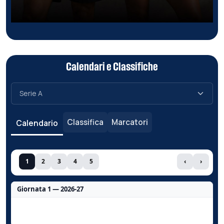
Calendari e Classifiche
Classifica
Marcatori
Calendario
1
2
3
4
5
‹
›
Giornata 1 — 2026-27
Nessun dato per questa giornata.