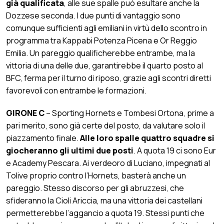
già qualificata
, alle sue spalle può esultare anche la
Dozzese seconda. I due punti di vantaggio sono
comunque sufficienti agli emiliani in virtù dello scontro in
programma tra Kappabi Potenza Picena e Or Reggio
Emilia. Un pareggio qualificherebbe entrambe, ma la
vittoria di una delle due, garantirebbe il quarto posto al
BFC, ferma per il turno di riposo, grazie agli scontri diretti
favorevoli con entrambe le formazioni.
GIRONE C
– Sporting Hornets e Tombesi Ortona, prime a
pari merito, sono già certe del posto, da valutare solo il
piazzamento finale.
Alle loro spalle quattro squadre si
giocheranno gli ultimi due posti
. A quota 19 ci sono Eur
e Academy Pescara. Ai verdeoro di Luciano, impegnati al
Tolive proprio contro l’Hornets, basterà anche un
pareggio. Stesso discorso per gli abruzzesi, che
sfideranno la Cioli Ariccia, ma una vittoria dei castellani
permetterebbe l’aggancio a quota 19. Stessi punti che