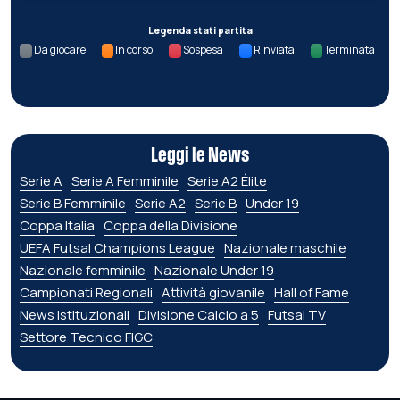
Legenda stati partita
Da giocare
In corso
Sospesa
Rinviata
Terminata
Leggi le News
Serie A
Serie A Femminile
Serie A2 Élite
Serie B Femminile
Serie A2
Serie B
Under 19
Coppa Italia
Coppa della Divisione
UEFA Futsal Champions League
Nazionale maschile
Nazionale femminile
Nazionale Under 19
Campionati Regionali
Attività giovanile
Hall of Fame
News istituzionali
Divisione Calcio a 5
Futsal TV
Settore Tecnico FIGC