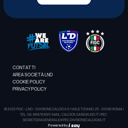
CONTATTI
AREA SOCIETÀ LND
COOKIE POLICY
PRIVACY POLICY
© 2025 FIGC - LND - DIVISIONE CALCIO A 5 | VIALE TIZIANO, 25 - 00196 ROMA |
TEL. 06.98876993 | MAIL: CALCIO5.GARE@LND.IT | PEC:
SEGRETERIAGENERALE@PEC.DIVISIONECALCIOA5.IT
Powered by