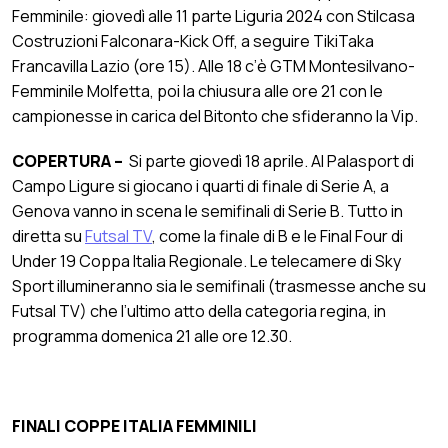
Femminile: giovedì alle 11 parte Liguria 2024 con Stilcasa
Costruzioni Falconara-Kick Off, a seguire TikiTaka
Francavilla Lazio (ore 15). Alle 18 c’è GTM Montesilvano-
Femminile Molfetta, poi la chiusura alle ore 21 con le
campionesse in carica del Bitonto che sfideranno la Vip.
COPERTURA –
Si parte giovedì 18 aprile. Al Palasport di
Campo Ligure si giocano i quarti di finale di Serie A, a
Genova vanno in scena le semifinali di Serie B. Tutto in
diretta su
Futsal TV
, come la finale di B e le Final Four di
Under 19 Coppa Italia Regionale. Le telecamere di Sky
Sport illumineranno sia le semifinali (trasmesse anche su
Futsal TV) che l’ultimo atto della categoria regina, in
programma domenica 21 alle ore 12.30.
FINALI COPPE ITALIA FEMMINILI