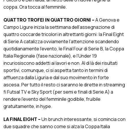
coppa. Ora tocca al femminile.
QUATTRO TROFEI IN QUATTRO GIORNI –
A Genova e
Campo Ligure inizia la settimana dell’assegnazione di
quattro coccarde tricolori in altrettanti giorni: la Final Eight
di Serie A catalizza ovviamente l’attenzione scandendo
quotidianamente l’evento, le Final Four di Serie B, la Coppa
Italia Regionale (fase nazionale), e l’Under 19
incuriosiscono addetti ai lavori e non. Al di là dei risultati
sportivi, comunque, ci si aspetta tanto in termini di
affluenza dalla Liguria e dal suo movimento in forte
ascesa. Per tutto il resto ci saranno le dirette in streaming
fi Futsal TV e Sky Sport (per semi e finali di Serie A) a
rendere l’evento del femminile godibile, fruibile
gratuitamente, in hype.
LA FINAL EIGHT –
Un brunch interessante, si comincia con
due squadre che sanno come si alza la Coppa Italia