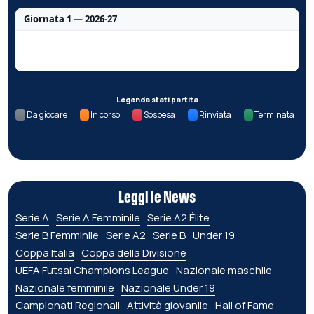
Giornata 1 — 2026-27
Nessun dato per questa giornata.
Legenda stati partita
Da giocare
In corso
Sospesa
Rinviata
Terminata
Leggi le News
Serie A
Serie A Femminile
Serie A2 Élite
Serie B Femminile
Serie A2
Serie B
Under 19
Coppa Italia
Coppa della Divisione
UEFA Futsal Champions League
Nazionale maschile
Nazionale femminile
Nazionale Under 19
Campionati Regionali
Attività giovanile
Hall of Fame