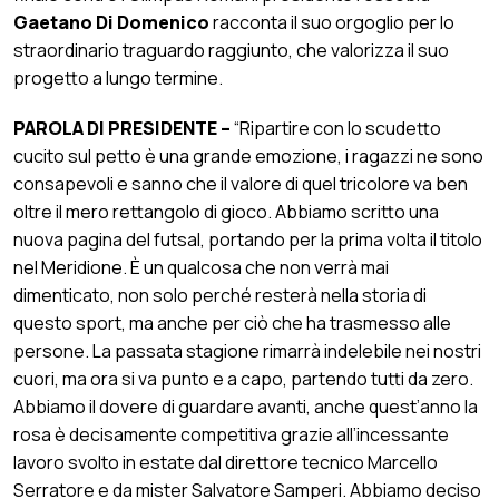
Gaetano Di Domenico
racconta il suo orgoglio per lo
straordinario traguardo raggiunto, che valorizza il suo
progetto a lungo termine.
PAROLA DI PRESIDENTE –
“Ripartire con lo scudetto
cucito sul petto è una grande emozione, i ragazzi ne sono
consapevoli e sanno che il valore di quel tricolore va ben
oltre il mero rettangolo di gioco. Abbiamo scritto una
nuova pagina del futsal, portando per la prima volta il titolo
nel Meridione. È un qualcosa che non verrà mai
dimenticato, non solo perché resterà nella storia di
questo sport, ma anche per ciò che ha trasmesso alle
persone. La passata stagione rimarrà indelebile nei nostri
cuori, ma ora si va punto e a capo, partendo tutti da zero.
Abbiamo il dovere di guardare avanti, anche quest’anno la
rosa è decisamente competitiva grazie all’incessante
lavoro svolto in estate dal direttore tecnico Marcello
Serratore e da mister Salvatore Samperi. Abbiamo deciso