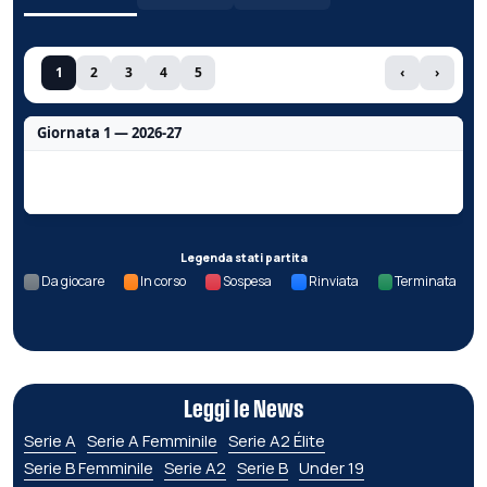
1
2
3
4
5
‹
›
Giornata 1 — 2026-27
Nessun dato per questa giornata.
Legenda stati partita
Da giocare
In corso
Sospesa
Rinviata
Terminata
Leggi le News
Serie A
Serie A Femminile
Serie A2 Élite
Serie B Femminile
Serie A2
Serie B
Under 19