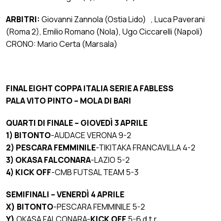
ARBITRI:
Giovanni Zannola (Ostia Lido) , Luca Paverani
(Roma 2), Emilio Romano (Nola), Ugo Ciccarelli (Napoli)
CRONO: Mario Certa (Marsala)
FINAL EIGHT COPPA ITALIA SERIE A FABLESS
PALA VITO PINTO – MOLA DI BARI
QUARTI DI FINALE – GIOVEDÌ 3 APRILE
1)
BITONTO
-AUDACE VERONA 9-2
2)
PESCARA FEMMINILE
-TIKITAKA FRANCAVILLA 4-2
3)
OKASA FALCONARA
-LAZIO 5-2
4)
KICK OFF
-CMB FUTSAL TEAM 5-3
SEMIFINALI – VENERDÌ 4 APRILE
X) BITONTO
-PESCARA FEMMINILE 5-2
Y)
OKASA FALCONARA-
KICK OFF
5-6 d.t.r.