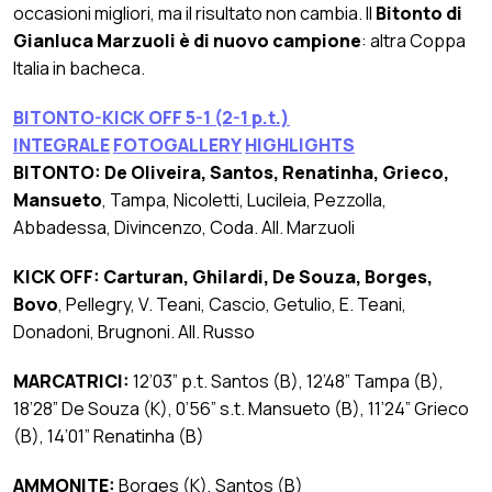
occasioni migliori, ma il risultato non cambia. Il
Bitonto di
Gianluca Marzuoli è di nuovo campione
: altra Coppa
Italia in bacheca.
BITONTO-KICK OFF 5-1 (2-1 p.t.)
INTEGRALE
FOTOGALLERY
HIGHLIGHTS
BITONTO: De Oliveira, Santos, Renatinha, Grieco,
Mansueto
, Tampa, Nicoletti, Lucileia, Pezzolla,
Abbadessa, Divincenzo, Coda. All. Marzuoli
KICK OFF: Carturan, Ghilardi, De Souza, Borges,
Bovo
, Pellegry, V. Teani, Cascio, Getulio, E. Teani,
Donadoni, Brugnoni. All. Russo
MARCATRICI:
12’03” p.t. Santos (B), 12’48” Tampa (B),
18’28” De Souza (K), 0’56” s.t. Mansueto (B), 11’24” Grieco
(B), 14’01” Renatinha (B)
AMMONITE:
Borges (K), Santos (B)