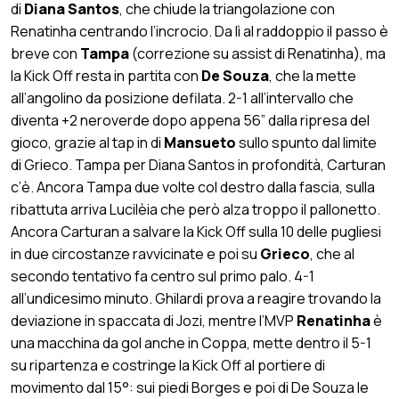
di
Diana Santos
, che chiude la triangolazione con
Renatinha centrando l’incrocio. Da lì al raddoppio il passo è
breve con
Tampa
(correzione su assist di Renatinha), ma
la Kick Off resta in partita con
De Souza
, che la mette
all’angolino da posizione defilata. 2-1 all’intervallo che
diventa +2 neroverde dopo appena 56” dalla ripresa del
gioco, grazie al tap in di
Mansueto
sullo spunto dal limite
di Grieco. Tampa per Diana Santos in profondità, Carturan
c’è. Ancora Tampa due volte col destro dalla fascia, sulla
ribattuta arriva Lucilèia che però alza troppo il pallonetto.
Ancora Carturan a salvare la Kick Off sulla 10 delle pugliesi
in due circostanze ravvicinate e poi su
Grieco
, che al
secondo tentativo fa centro sul primo palo. 4-1
all’undicesimo minuto. Ghilardi prova a reagire trovando la
deviazione in spaccata di Jozi, mentre l’MVP
Renatinha
è
una macchina da gol anche in Coppa, mette dentro il 5-1
su ripartenza e costringe la Kick Off al portiere di
movimento dal 15°: sui piedi Borges e poi di De Souza le