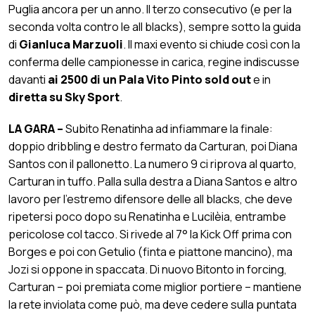
Puglia ancora per un anno. Il terzo consecutivo (e per la
seconda volta contro le all blacks), sempre sotto la guida
di
Gianluca Marzuoli
. Il maxi evento si chiude così con la
conferma delle campionesse in carica, regine indiscusse
davanti
ai 2500 di un Pala Vito Pinto sold out
e in
diretta su Sky Sport
.
LA GARA –
Subito Renatinha ad infiammare la finale:
doppio dribbling e destro fermato da Carturan, poi Diana
Santos con il pallonetto. La numero 9 ci riprova al quarto,
Carturan in tuffo. Palla sulla destra a Diana Santos e altro
lavoro per l’estremo difensore delle all blacks, che deve
ripetersi poco dopo su Renatinha e Lucilèia, entrambe
pericolose col tacco. Si rivede al 7° la Kick Off prima con
Borges e poi con Getulio (finta e piattone mancino), ma
Jozi si oppone in spaccata. Di nuovo Bitonto in forcing,
Carturan – poi premiata come miglior portiere – mantiene
la rete inviolata come può, ma deve cedere sulla puntata