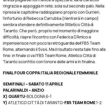
ringrazia e appoggia in rete, sola sul secondo palo. Nella
ripresa le capitoline raddoppiano proprio con Gurrieri,
l’infortunio di Rebecca Carrubba (rientrerà in campo)
sembra stendere definitivamente l’Atletico Città di
Taranto. Che però, proprio nel momento di maggiore
difficoltà, riapre l’incontro con Federica D’Amico e
impensierisce non poco la retroguardia dell’FB5 Team
Rome, alternando il 5vs4. Ma il risultato resta tale fino alla
fine: in finale ci va l’FB5 Team Rome, Atletico Città di
Taranto sconfitto con l’onore delle armi e in finalina.
FINAL FOUR COPPA ITALIA REGIONALE FEMMINILE
SEMIFINALI – SABATO 11 APRILE
PALARINALDI – ANZIO
X) QUARTU
-BOLOGNA 6-1
Y)
ATLETICO CITTÀ DI TARANTO-
FB5 TEAM ROME
1-2