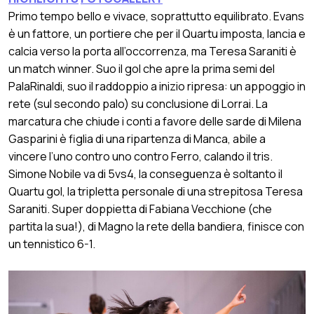
Primo tempo bello e vivace, soprattutto equilibrato. Evans
è un fattore, un portiere che per il Quartu imposta, lancia e
calcia verso la porta all’occorrenza, ma Teresa Saraniti è
un match winner. Suo il gol che apre la prima semi del
PalaRinaldi, suo il raddoppio a inizio ripresa: un appoggio in
rete (sul secondo palo) su conclusione di Lorrai. La
marcatura che chiude i conti a favore delle sarde di Milena
Gasparini è figlia di una ripartenza di Manca, abile a
vincere l’uno contro uno contro Ferro, calando il tris.
Simone Nobile va di 5vs4, la conseguenza è soltanto il
Quartu gol, la tripletta personale di una strepitosa Teresa
Saraniti. Super doppietta di Fabiana Vecchione (che
partita la sua!), di Magno la rete della bandiera, finisce con
un tennistico 6-1.