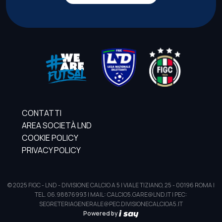
CONTATTI
AREA SOCIETÀ LND
COOKIE POLICY
PRIVACY POLICY
© 2025 FIGC - LND - DIVISIONE CALCIO A 5 | VIALE TIZIANO, 25 - 00196 ROMA |
TEL. 06.98876993 | MAIL: CALCIO5.GARE@LND.IT | PEC:
SEGRETERIAGENERALE@PEC.DIVISIONECALCIOA5.IT
Powered by