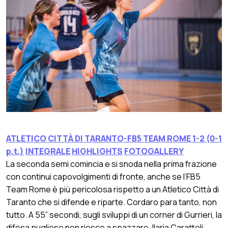
ATLETICO CITTÀ DI TARANTO-FB5 TEAM ROME 1-2 (0-1
p.t.)
INTEGRALE
HIGHLIGHTS
FOTOGALLERY
La seconda semi comincia e si snoda nella prima frazione
con continui capovolgimenti di fronte, anche se l’FB5
Team Rome è più pericolosa rispetto a un Atletico Città di
Taranto che si difende e riparte. Cordaro para tanto, non
tutto. A 55” secondi, sugli sviluppi di un corner di Gurrieri, la
difesa pugliese non riesce a spazzare, Ilaria Carattoli