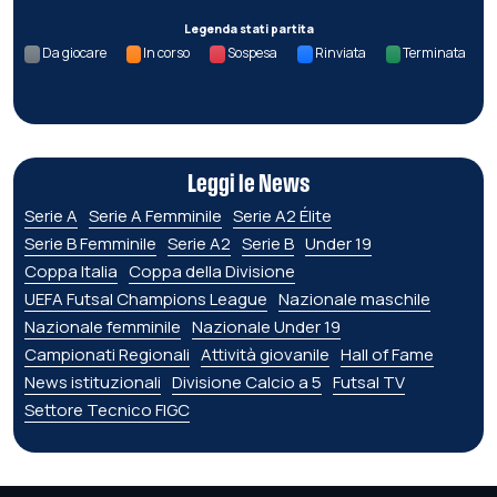
Legenda stati partita
Da giocare
In corso
Sospesa
Rinviata
Terminata
Leggi le News
Serie A
Serie A Femminile
Serie A2 Élite
Serie B Femminile
Serie A2
Serie B
Under 19
Coppa Italia
Coppa della Divisione
UEFA Futsal Champions League
Nazionale maschile
Nazionale femminile
Nazionale Under 19
Campionati Regionali
Attività giovanile
Hall of Fame
News istituzionali
Divisione Calcio a 5
Futsal TV
Settore Tecnico FIGC