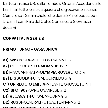
battuta in casa 6-5 dalla Tombesi Ortona. Accedono alle
fasi finali tutte le altre squadre che giocavano in casa.
Compreso il Sammichele, che doma 2-1 nel posticipo il
Dream Team Palo del Colle: Gonzalez e Giovinazzi
decisivi
COPPA ITALIA SERIE B
PRIMO TURNO –
GARA UNICA
A1) AVIS ISOLA
-VIDEOTON CREMA 6-3
A2)
CITTÀ DI SESTU-
MGM 2000
2-3
B1)
MACCAN PRATA-
OLYMPIA ROVERETO
3-4
B2) BISSUOLA
-FUTSAL CORNEDO 5-4
C1)
OR REGGIO EMILIA
-ATLANTE GROSSETO 4-1
C2) BFC 1909
-SANGIOVANNESE 3-2
D1) RECANATI
-FUTSAL ANCONA 4-3
D2) RUSSI
-GENERALI FUTSAL TERNANA 5-2