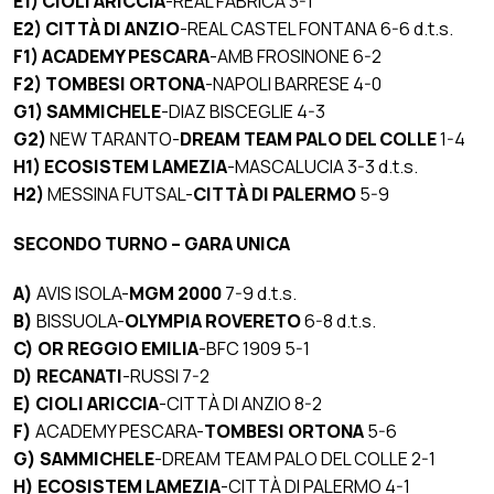
E1) CIOLI ARICCIA
-REAL FABRICA 3-1
E2)
CITTÀ DI ANZIO
-REAL CASTEL FONTANA 6-6 d.t.s.
F1) ACADEMY PESCARA
-AMB FROSINONE 6-2
F2) TOMBESI ORTONA
-NAPOLI BARRESE 4-0
G1) SAMMICHELE
-DIAZ BISCEGLIE 4-3
G2)
NEW TARANTO-
DREAM TEAM PALO DEL COLLE
1-4
H1) ECOSISTEM LAMEZIA
-MASCALUCIA 3-3 d.t.s.
H2)
MESSINA FUTSAL-
CITTÀ DI PALERMO
5-9
SECONDO TURNO – GARA UNICA
A)
AVIS ISOLA-
MGM 2000
7-9 d.t.s.
B)
BISSUOLA-
OLYMPIA ROVERETO
6-8 d.t.s.
C) OR REGGIO EMILIA
-BFC 1909 5-1
D) RECANATI
-RUSSI 7-2
E)
CIOLI ARICCIA
-CITTÀ DI ANZIO 8-2
F)
ACADEMY PESCARA-
TOMBESI ORTONA
5-6
G)
SAMMICHELE
-DREAM TEAM PALO DEL COLLE 2-1
H)
ECOSISTEM LAMEZIA
-CITTÀ DI PALERMO 4-1