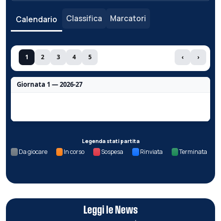
Classifica
Marcatori
Calendario
1
2
3
4
5
‹
›
Giornata 1 — 2026-27
Nessun dato per questa giornata.
Legenda stati partita
Da giocare
In corso
Sospesa
Rinviata
Terminata
Leggi le News