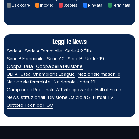
Da giocare
In corso
Sospesa
Rinviata
Terminata
Leggi le News
Serie A
Serie A Femminile
Serie A2 Élite
Serie B Femminile
Serie A2
Serie B
Under 19
Coppa Italia
Coppa della Divisione
UEFA Futsal Champions League
Nazionale maschile
Nazionale femminile
Nazionale Under 19
Campionati Regionali
Attività giovanile
Hall of Fame
News istituzionali
Divisione Calcio a 5
Futsal TV
Settore Tecnico FIGC