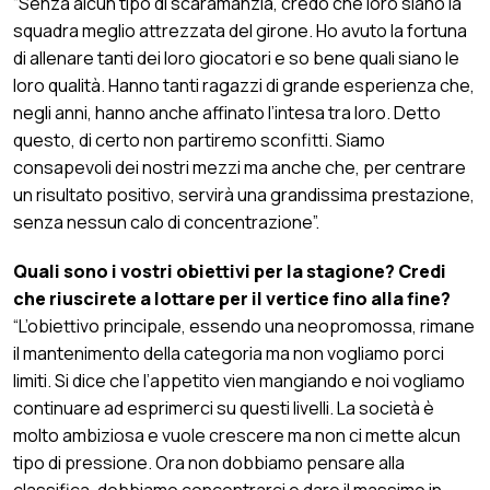
“Senza alcun tipo di scaramanzia, credo che loro siano la
squadra meglio attrezzata del girone. Ho avuto la fortuna
di allenare tanti dei loro giocatori e so bene quali siano le
loro qualità. Hanno tanti ragazzi di grande esperienza che,
negli anni, hanno anche affinato l’intesa tra loro. Detto
questo, di certo non partiremo sconfitti. Siamo
consapevoli dei nostri mezzi ma anche che, per centrare
un risultato positivo, servirà una grandissima prestazione,
senza nessun calo di concentrazione”.
Quali sono i vostri obiettivi per la stagione? Credi
che riuscirete a lottare per il vertice fino alla fine?
“L’obiettivo principale, essendo una neopromossa, rimane
il mantenimento della categoria ma non vogliamo porci
limiti. Si dice che l’appetito vien mangiando e noi vogliamo
continuare ad esprimerci su questi livelli. La società è
molto ambiziosa e vuole crescere ma non ci mette alcun
tipo di pressione. Ora non dobbiamo pensare alla