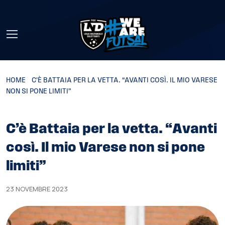
Skip to main content
HOME
»
C’È BATTAIA PER LA VETTA. “AVANTI COSÌ. IL MIO VARESE
NON SI PONE LIMITI”
C’è Battaia per la vetta. “Avanti
così. Il mio Varese non si pone
limiti”
23 NOVEMBRE 2023