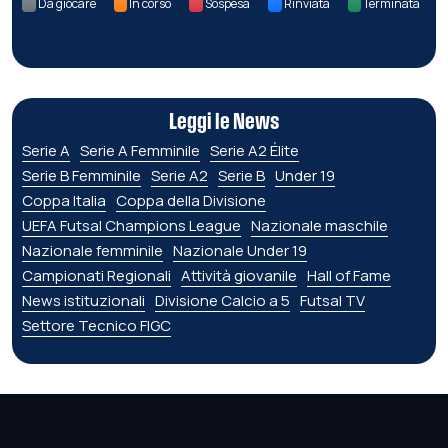
Da giocare
In corso
Sospesa
Rinviata
Terminata
Leggi le News
Serie A
Serie A Femminile
Serie A2 Élite
Serie B Femminile
Serie A2
Serie B
Under 19
Coppa Italia
Coppa della Divisione
UEFA Futsal Champions League
Nazionale maschile
Nazionale femminile
Nazionale Under 19
Campionati Regionali
Attività giovanile
Hall of Fame
News istituzionali
Divisione Calcio a 5
Futsal TV
Settore Tecnico FIGC