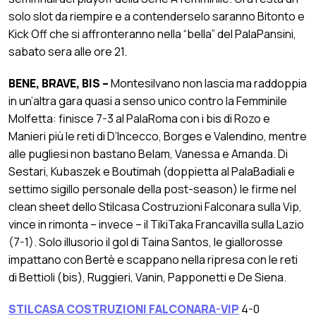
solo slot da riempire e a contenderselo saranno Bitonto e
Kick Off che si affronteranno nella “bella” del PalaPansini,
sabato sera alle ore 21.
BENE, BRAVE, BIS –
Montesilvano non lascia ma raddoppia
in un’altra gara quasi a senso unico contro la Femminile
Molfetta: finisce 7-3 al PalaRoma con i bis di Rozo e
Manieri più le reti di D’Incecco, Borges e Valendino, mentre
alle pugliesi non bastano Belam, Vanessa e Amanda. Di
Sestari, Kubaszek e Boutimah (doppietta al PalaBadiali e
settimo sigillo personale della post-season) le firme nel
clean sheet dello Stilcasa Costruzioni Falconara sulla Vip,
vince in rimonta – invece – il TikiTaka Francavilla sulla Lazio
(7-1). Solo illusorio il gol di Taina Santos, le giallorosse
impattano con Bertè e scappano nella ripresa con le reti
di Bettioli (bis), Ruggieri, Vanin, Papponetti e De Siena.
STILCASA COSTRUZIONI FALCONARA-VIP
4-0