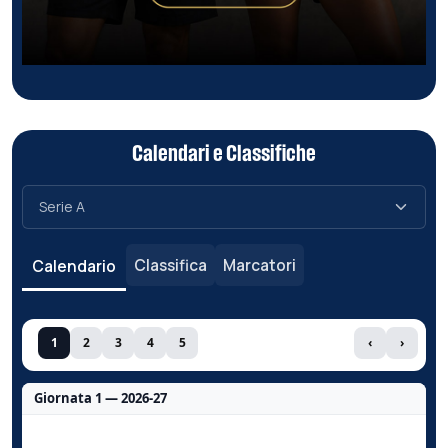
Calendari e Classifiche
Classifica
Marcatori
Calendario
1
2
3
4
5
‹
›
Giornata 1 — 2026-27
Nessun dato per questa giornata.