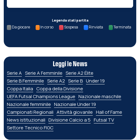
Legenda stati partita
Da giocare
In corso
Sospesa
Rinviata
Terminata
Leggi le News
Serie A
Serie A Femminile
Serie A2 Élite
Serie B Femminile
Serie A2
Serie B
Under 19
Coppa Italia
Coppa della Divisione
UEFA Futsal Champions League
Nazionale maschile
Nazionale femminile
Nazionale Under 19
Campionati Regionali
Attività giovanile
Hall of Fame
News istituzionali
Divisione Calcio a 5
Futsal TV
Settore Tecnico FIGC