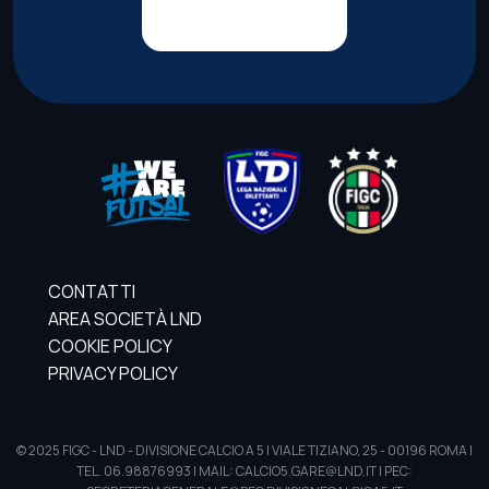
CONTATTI
AREA SOCIETÀ LND
COOKIE POLICY
PRIVACY POLICY
© 2025 FIGC - LND - DIVISIONE CALCIO A 5 | VIALE TIZIANO, 25 - 00196 ROMA |
TEL. 06.98876993 | MAIL: CALCIO5.GARE@LND.IT | PEC: