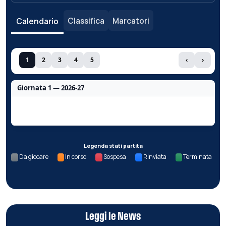
Classifica
Marcatori
Calendario
1
2
3
4
5
‹
›
Giornata 1 — 2026-27
Nessun dato per questa giornata.
Legenda stati partita
Da giocare
In corso
Sospesa
Rinviata
Terminata
Leggi le News