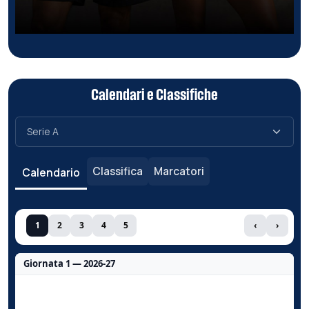
Calendari e Classifiche
Classifica
Marcatori
Calendario
1
2
3
4
5
‹
›
Giornata 1 — 2026-27
Nessun dato per questa giornata.