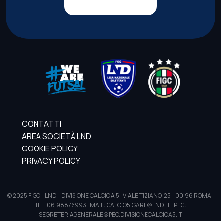
CONTATTI
AREA SOCIETÀ LND
COOKIE POLICY
PRIVACY POLICY
© 2025 FIGC - LND - DIVISIONE CALCIO A 5 | VIALE TIZIANO, 25 - 00196 ROMA |
TEL. 06.98876993 | MAIL: CALCIO5.GARE@LND.IT | PEC:
SEGRETERIAGENERALE@PEC.DIVISIONECALCIOA5.IT