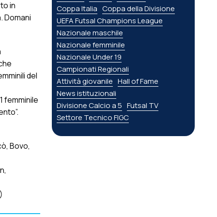
to in
Coppa Italia
Coppa della Divisione
ma. Domani
UEFA Futsal Champions League
Nazionale maschile
Nazionale femminile
a
Nazionale Under 19
 che
Campionati Regionali
mminili del
Attività giovanile
Hall of Fame
News istituzionali
11 femminile
Divisione Calcio a 5
Futsal TV
ento”.
Settore Tecnico FIGC
cò, Bovo,
n,
)