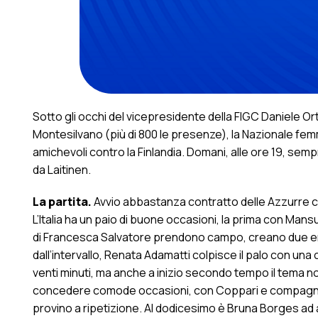
Sotto gli occhi del vicepresidente della FIGC Daniele O
Montesilvano (più di 800 le presenze), la Nazionale femmi
amichevoli contro la Finlandia. Domani, alle ore 19, sem
da Laitinen.
La partita.
Avvio abbastanza contratto delle Azzurre che
L’Italia ha un paio di buone occasioni, la prima con Man
di Francesca Salvatore prendono campo, creano due en
dall’intervallo, Renata Adamatti colpisce il palo con una c
venti minuti, ma anche a inizio secondo tempo il tema no
concedere comode occasioni, con Coppari e compagne c
provino a ripetizione. Al dodicesimo è Bruna Borges ad ave