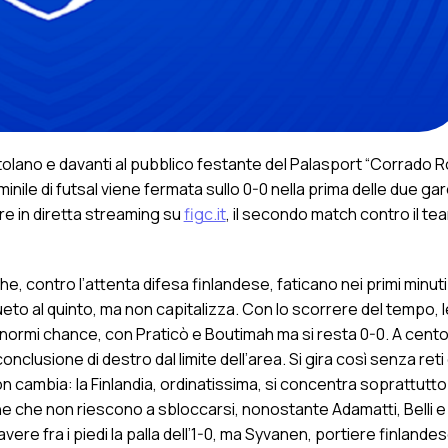
rtolano e davanti al pubblico festante del Palasport “Corrado R
nile di futsal viene fermata sullo 0-0 nella prima delle due ga
pre in diretta streaming su
figc.it
, il secondo match contro il te
, contro l’attenta difesa finlandese, faticano nei primi minuti 
sueto al quinto, ma non capitalizza. Con lo scorrere del tempo, 
ormi chance, con Praticò e Boutimah ma si resta 0-0. A cent
onclusione di destro dal limite dell’area. Si gira così senza reti
n cambia: la Finlandia, ordinatissima, si concentra soprattutto
he non riescono a sbloccarsi, nonostante Adamatti, Belli e 
re fra i piedi la palla dell’1-0, ma Syvanen, portiere finlandese