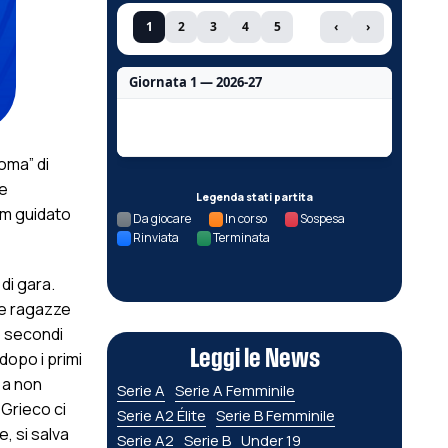
1
2
3
4
5
‹
›
Giornata 1 — 2026-27
Nessun dato per questa giornata.
oma” di
re
Legenda stati partita
am guidato
Da giocare
In corso
Sospesa
Rinviata
Terminata
di gara.
le ragazze
o secondi
Leggi le News
 dopo i primi
 a non
Serie A
Serie A Femminile
Grieco ci
Serie A2 Élite
Serie B Femminile
, si salva
Serie A2
Serie B
Under 19