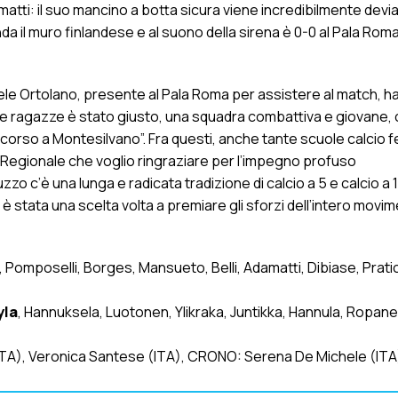
atti: il suo mancino a botta sicura viene incredibilmente devia
onda il muro finlandese e al suono della sirena è 0-0 al Pala Ro
niele Ortolano, presente al Pala Roma per assistere al match, h
elle ragazze è stato giusto, una squadra combattiva e giovane,
corso a Montesilvano”. Fra questi, anche tante scuole calcio fe
o Regionale che voglio ringraziare per l’impegno profuso
zo c’è una lunga e radicata tradizione di calcio a 5 e calcio a 
, è stata una scelta volta a premiare gli sforzi dell’intero movim
, Pomposelli, Borges, Mansueto, Belli, Adamatti, Dibiase, Prati
yla
, Hannuksela, Luotonen, Ylikraka, Juntikka, Hannula, Ropane
i (ITA), Veronica Santese (ITA), CRONO: Serena De Michele (ITA