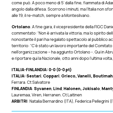
come può. A poco meno di 5’ dalla fine, fiammata di Adam
angolo dalla difesa. Scorrono i minuti, ma l’Italia non sf
alle 19, il re-match, sempre a Montesilvano.
Ortolano
. A fine gara, il vicepresidente della FIGC Da
commentato: “Non è arrivata la vittoria, ma lo spirito d
nonostante il pari ha regalato spettacolo al pubblico ac
territorio: “C’è stato un lavoro importante del Comitat
nell’organizzazione – ha aggiunto Ortolano -. Qui in Abruz
e riportare qui la Nazionale, otto anni dopo l’ultima volta
ITALIA-FINLANDIA: 0-0 (0-0 pt)
ITALIA: Sestari
,
Coppari
,
Grieco, Vanelli, Boutimah
Ferrara. Ct Salvatore
FINLANDIA
:
Syvanen
,
Lind
,
Halonen, Jokisalo
,
Mant
Lauremaa, Viren, Herranen. Ct Laitinen
ARBITRI
: Natalia Bernardino (ITA), Federica Pellegrin