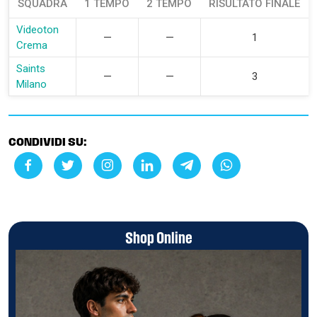
SQUADRA
1 TEMPO
2 TEMPO
RISULTATO FINALE
Videoton
—
—
1
Crema
Saints
—
—
3
Milano
CONDIVIDI SU:
Shop Online