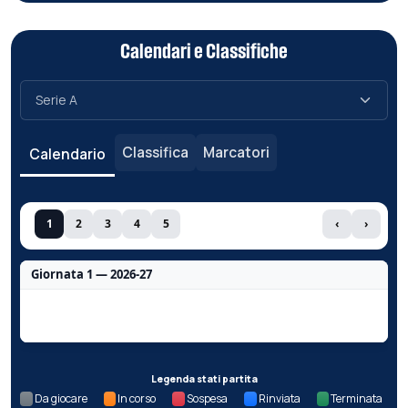
Calendari e Classifiche
Classifica
Marcatori
Calendario
1
2
3
4
5
‹
›
Giornata 1 — 2026-27
Nessun dato per questa giornata.
Legenda stati partita
Da giocare
In corso
Sospesa
Rinviata
Terminata