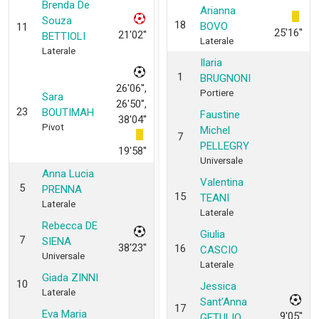
Brenda De
Arianna
Souza
18
BOVO
11
25'16''
21'02''
BETTIOLI
Laterale
Laterale
Ilaria
1
BRUGNONI
26'06'',
Portiere
Sara
26'50'',
23
BOUTIMAH
Faustine
38'04''
Pivot
Michel
7
PELLEGRY
19'58''
Universale
Anna Lucia
Valentina
5
PRENNA
15
TEANI
Laterale
Laterale
Rebecca DE
Giulia
7
SIENA
38'23''
16
CASCIO
Universale
Laterale
Giada ZINNI
10
Jessica
Laterale
Sant’Anna
17
Eva Maria
9'05''
GETULIO