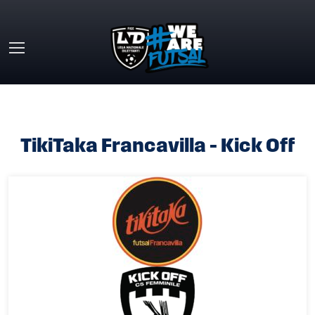
Skip to main content
HOME
»
TIKITAKA FRANCAVILLA – KICK OFF
TikiTaka Francavilla – Kick Off