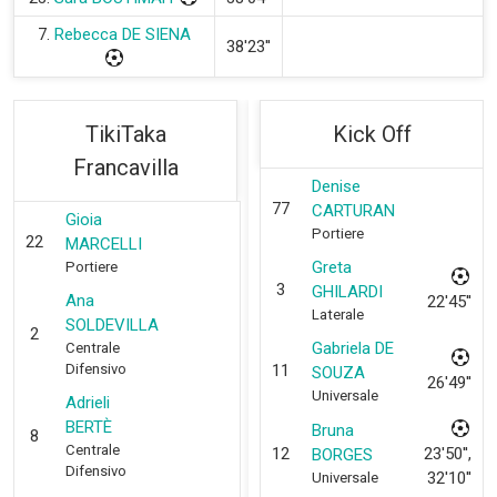
7.
Rebecca DE SIENA
38'23''
TikiTaka
Kick Off
Francavilla
Denise
77
CARTURAN
Gioia
Portiere
22
MARCELLI
Greta
Portiere
3
GHILARDI
Ana
22'45''
Laterale
SOLDEVILLA
2
Gabriela DE
Centrale
Difensivo
11
SOUZA
26'49''
Universale
Adrieli
BERTÈ
Bruna
8
Centrale
12
23'50'',
BORGES
Difensivo
32'10''
Universale