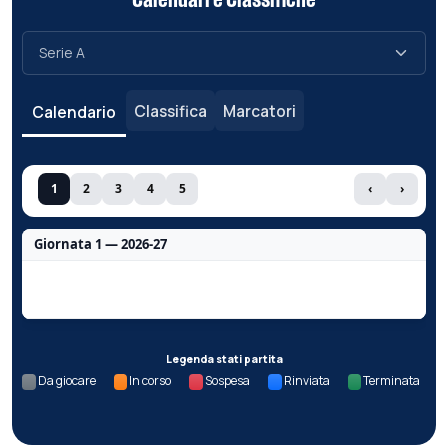
Calendari e Classifiche
Classifica
Marcatori
Calendario
1
2
3
4
5
‹
›
Giornata 1 — 2026-27
Nessun dato per questa giornata.
Legenda stati partita
Da giocare
In corso
Sospesa
Rinviata
Terminata