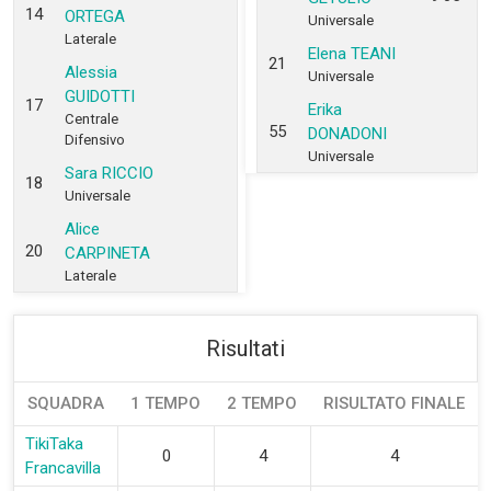
14
ORTEGA
Universale
Laterale
Elena TEANI
21
Alessia
Universale
GUIDOTTI
17
Erika
Centrale
55
DONADONI
Difensivo
Universale
Sara RICCIO
18
Universale
Alice
20
CARPINETA
Laterale
Risultati
SQUADRA
1 TEMPO
2 TEMPO
RISULTATO FINALE
TikiTaka
0
4
4
Francavilla