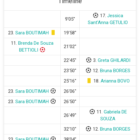
Timeline
17.
Jessica
9'05''
Sant'Anna GETULIO
23.
Sara BOUTIMAH
19'58''
11.
Brenda De Souza
21'02''
BETTIOLI
22'45''
3.
Greta GHILARDI
23'50''
12.
Bruna BORGES
25'16''
18.
Arianna BOVO
23.
Sara BOUTIMAH
26'06''
23.
Sara BOUTIMAH
26'50''
11.
Gabriela DE
26'49''
SOUZA
32'10''
12.
Bruna BORGES
23.
Sara BOUTIMAH
38'04''