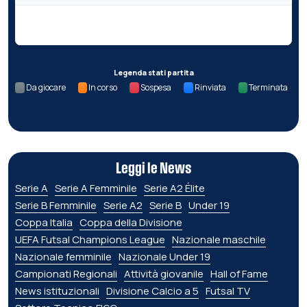
Nessun dato per questa giornata.
Legenda stati partita
Da giocare
In corso
Sospesa
Rinviata
Terminata
Leggi le News
Serie A
Serie A Femminile
Serie A2 Élite
Serie B Femminile
Serie A2
Serie B
Under 19
Coppa Italia
Coppa della Divisione
UEFA Futsal Champions League
Nazionale maschile
Nazionale femminile
Nazionale Under 19
Campionati Regionali
Attività giovanile
Hall of Fame
News istituzionali
Divisione Calcio a 5
Futsal TV