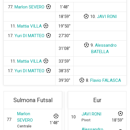
77.
Marlon SEVERO
1'48''
18'59''
10.
JAVI RONI
11.
Mattia VILLA
19''50''
17.
Yuri DI MATTEO
27'30''
9.
Alessandro
31'08''
BATELLA
11.
Mattia VILLA
33'59''
17.
Yuri DI MATTEO
38'35''
39'30''
8.
Flavio FALASCA
Sulmona Futsal
Eur
Marlon
JAVI RONI
10
77
SEVERO
18'59''
Pivot
1'48''
Centrale
Alessandro