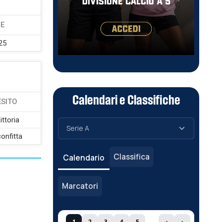
NE
25
Calendari e Classifiche
ESITO
ittoria
onfitta
Classifica
Calendario
Marcatori
1
2
3
4
5
‹
›