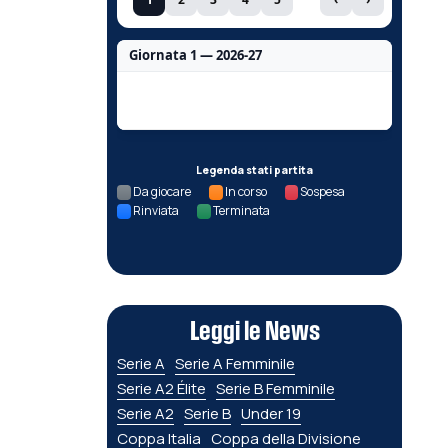
Giornata 1 — 2026-27
Nessun dato per questa giornata.
Legenda stati partita
Da giocare
In corso
Sospesa
Rinviata
Terminata
Leggi le News
Serie A
Serie A Femminile
Serie A2 Élite
Serie B Femminile
Serie A2
Serie B
Under 19
Coppa Italia
Coppa della Divisione