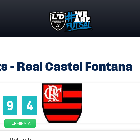
s – Real Castel Fontana
9
4
-
TERMINATA