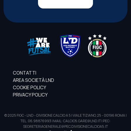
CONTATTI
AREA SOCIETÀ LND
COOKIE POLICY
PRIVACY POLICY
© 2025 FIGC - LND - DIVISIONE CALCIO A 5 | VIALE TIZIANO, 25 - 00196 ROMA |
TEL. 06.98876993 | MAIL: CALCIO5.GARE@LND.IT | PEC:
SEGRETERIAGENERALE@PEC.DIVISIONECALCIOA5.IT