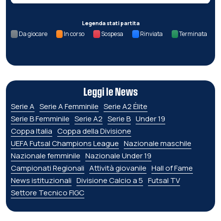
Legenda stati partita
Da giocare
In corso
Sospesa
Rinviata
Terminata
Leggi le News
Serie A
Serie A Femminile
Serie A2 Élite
Serie B Femminile
Serie A2
Serie B
Under 19
Coppa Italia
Coppa della Divisione
UEFA Futsal Champions League
Nazionale maschile
Nazionale femminile
Nazionale Under 19
Campionati Regionali
Attività giovanile
Hall of Fame
News istituzionali
Divisione Calcio a 5
Futsal TV
Settore Tecnico FIGC