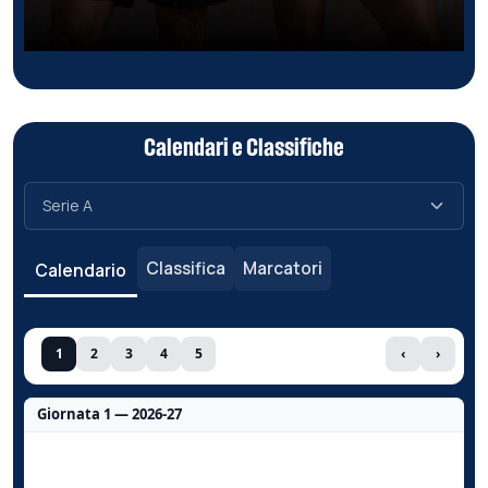
Calendari e Classifiche
Classifica
Marcatori
Calendario
1
2
3
4
5
‹
›
Giornata 1 — 2026-27
Nessun dato per questa giornata.