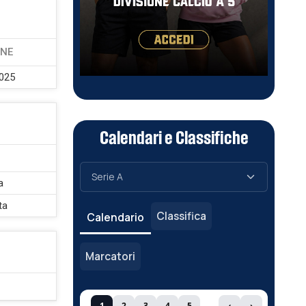
ONE
2025
Calendari e Classifiche
O
a
ta
Classifica
Calendario
Marcatori
1
2
3
4
5
‹
›