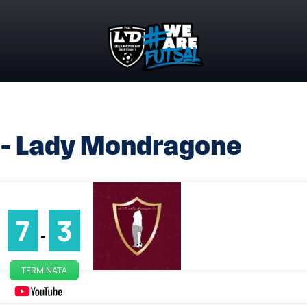
 – Lady Mondragone
7
3
-
TERMINATA