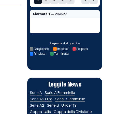
Giornata 1 — 2026-27
Nessun dato per questa giornata.
Legenda stati partita
Da giocare
In corso
Sospesa
Rinviata
Terminata
Leggi le News
Serie A
Serie A Femminile
Serie A2 Élite
Serie B Femminile
Serie A2
Serie B
Under 19
Coppa Italia
Coppa della Divisione