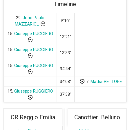
Timeline
29.
Joao Paulo
5'10''
MAZZARIOL
15.
Giuseppe RUGGIERO
13'21''
15.
Giuseppe RUGGIERO
13'33''
15.
Giuseppe RUGGIERO
34'44''
34'08''
7.
Mattia VETTORE
15.
Giuseppe RUGGIERO
37'38''
OR Reggio Emilia
Canottieri Belluno