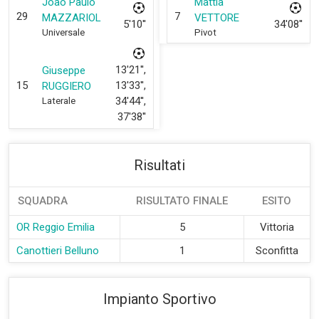
Joao Paulo
Mattia
29
7
MAZZARIOL
VETTORE
5'10''
34'08''
Universale
Pivot
13'21'',
Giuseppe
15
13'33'',
RUGGIERO
34'44'',
Laterale
37'38''
Risultati
SQUADRA
RISULTATO FINALE
ESITO
OR Reggio Emilia
5
Vittoria
Canottieri Belluno
1
Sconfitta
Impianto Sportivo