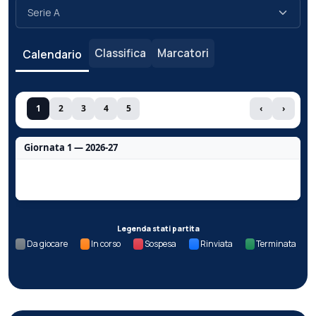
Classifica
Marcatori
Calendario
1
2
3
4
5
‹
›
Giornata 1 — 2026-27
Nessun dato per questa giornata.
Legenda stati partita
Da giocare
In corso
Sospesa
Rinviata
Terminata