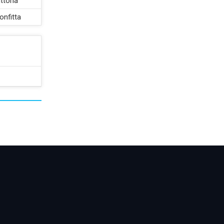
ttoria
onfitta