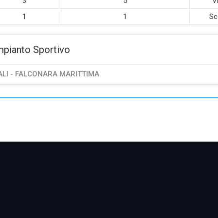
3
5
Vi
1
1
Sc
mpianto Sportivo
ALI - FALCONARA MARITTIMA