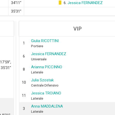
34'11''
6.
Jessica FERNANDEZ
35'31''
VIP
Giulia RICOTTINI
1
Portiere
Jessica FERNANDEZ
6
Universale
17'59'',
Arianna PICCINNO
 35'31''
8
Laterale
Julia Szostak
10
Centrale Difensivo
Jessica TROIANO
11
Laterale
Anna MADDALENA
3
Laterale