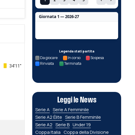
Giornata 1 — 2026-27
Nessun dato per questa giornata.
Legenda stati partita
Da giocare
In corso
Sospesa
Rinviata
Terminata
34'11''
Leggi le News
Serie A
Serie A Femminile
Serie A2 Élite
Serie B Femminile
Serie A2
Serie B
Under 19
Coppa Italia
Coppa della Divisione