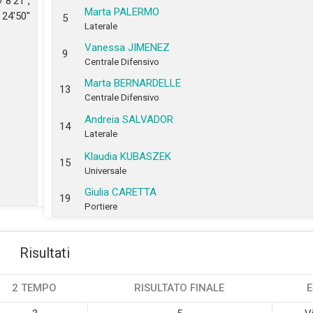
8'21'',
Marta PALERMO
24'50''
5
Laterale
Vanessa JIMENEZ
9
Centrale Difensivo
Marta BERNARDELLE
13
Centrale Difensivo
Andreia SALVADOR
14
Laterale
Klaudia KUBASZEK
15
Universale
Giulia CARETTA
19
Portiere
Risultati
2 TEMPO
RISULTATO FINALE
E