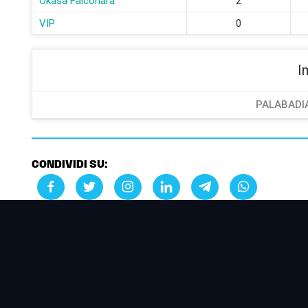
Okasa Falconara
2
VIP
0
I
PALABADI
CONDIVIDI SU: