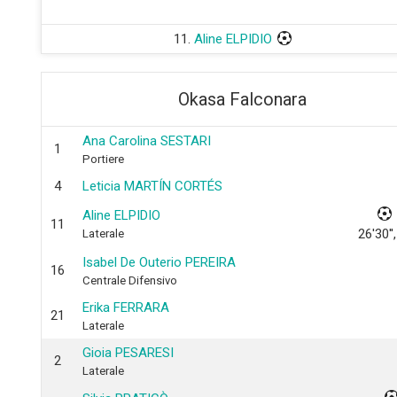
11.
Aline ELPIDIO
Okasa Falconara
Ana Carolina SESTARI
1
Portiere
4
Leticia MARTÍN CORTÉS
Aline ELPIDIO
11
26'30'',
Laterale
Isabel De Outerio PEREIRA
16
Centrale Difensivo
Erika FERRARA
21
Laterale
Gioia PESARESI
2
Laterale