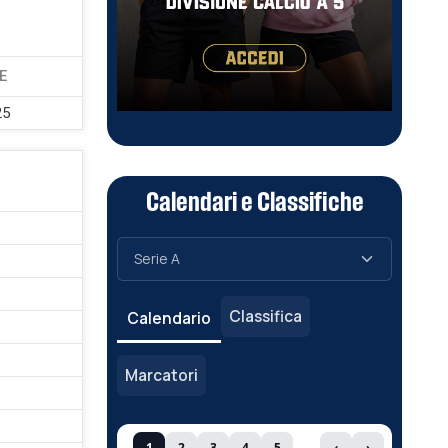
E
25
Calendari e Classifiche
Classifica
Calendario
Marcatori
1
2
3
4
5
‹
›