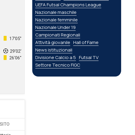
UEFA Futsal Champions League
Nazionale maschile
Nazionale femminile
Nazionale Under 19
Campionati Regionali
17'05''
Attività giovanile
Hall of Fame
News istituzionali
29'02'
Divisione Calcio a 5
Futsal TV
26'06''
Settore Tecnico FIGC
SITO