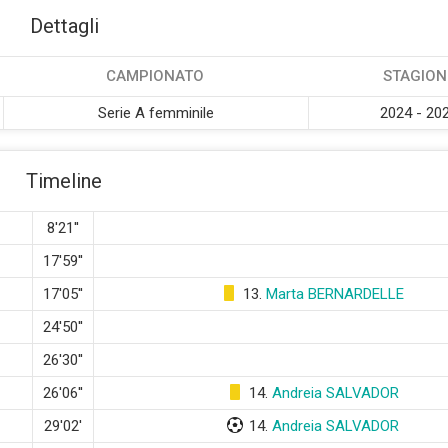
Dettagli
CAMPIONATO
STAGION
Serie A femminile
2024 - 20
Timeline
8'21''
17'59''
17'05''
13.
Marta BERNARDELLE
24'50''
26'30''
26'06''
14.
Andreia SALVADOR
29'02'
14.
Andreia SALVADOR