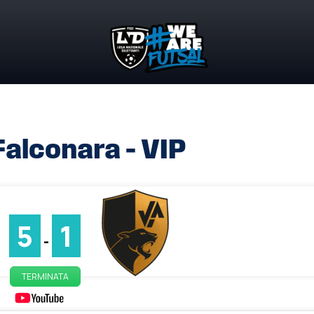
alconara – VIP
5
1
-
TERMINATA