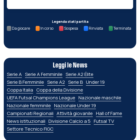
Legenda stati partita
Da giocare
In corso
Sospesa
Rinviata
Terminata
Leggi le News
Serie A
Serie A Femminile
Serie A2 Élite
Serie B Femminile
Serie A2
Serie B
Under 19
Coppa Italia
Coppa della Divisione
UEFA Futsal Champions League
Nazionale maschile
Nazionale femminile
Nazionale Under 19
Campionati Regionali
Attività giovanile
Hall of Fame
News istituzionali
Divisione Calcio a 5
Futsal TV
Settore Tecnico FIGC