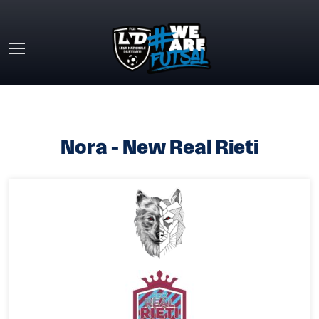
Skip to main content
HOME
»
NORA – NEW REAL RIETI
Nora – New Real Rieti