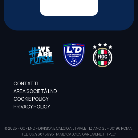
CONTATTI
AREA SOCIETÀ LND
COOKIE POLICY
PRIVACY POLICY
© 2025 FIGC - LND - DIVISIONE CALCIO A 5 | VIALE TIZIANO, 25 - 00196 ROMA |
TEL. 06.98876993 | MAIL: CALCIO5.GARE@LND.IT | PEC: