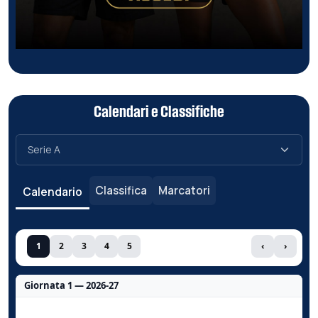
Calendari e Classifiche
Classifica
Marcatori
Calendario
1
2
3
4
5
‹
›
Giornata 1 — 2026-27
Nessun dato per questa giornata.