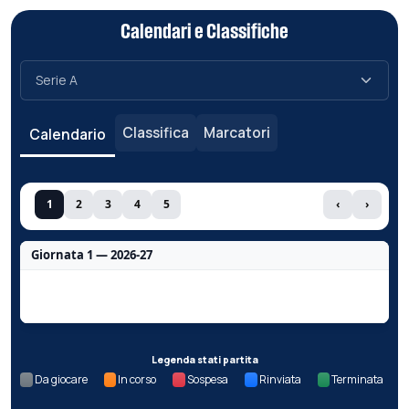
Calendari e Classifiche
Classifica
Marcatori
Calendario
1
2
3
4
5
‹
›
Giornata 1 — 2026-27
Nessun dato per questa giornata.
Legenda stati partita
Da giocare
In corso
Sospesa
Rinviata
Terminata