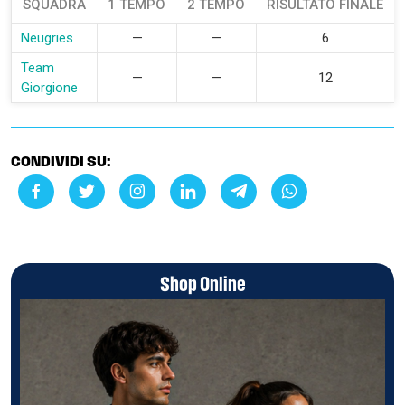
SQUADRA
1 TEMPO
2 TEMPO
RISULTATO FINALE
Neugries
—
—
6
Team
—
—
12
Giorgione
CONDIVIDI SU:
Shop Online