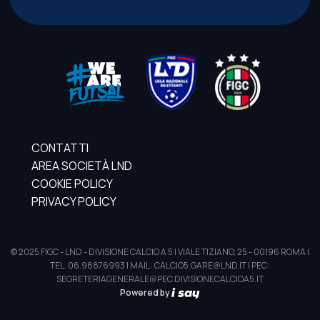
CONTATTI
AREA SOCIETÀ LND
COOKIE POLICY
PRIVACY POLICY
© 2025 FIGC - LND - DIVISIONE CALCIO A 5 | VIALE TIZIANO, 25 - 00196 ROMA |
TEL. 06.98876993 | MAIL: CALCIO5.GARE@LND.IT | PEC:
SEGRETERIAGENERALE@PEC.DIVISIONECALCIOA5.IT
Powered by