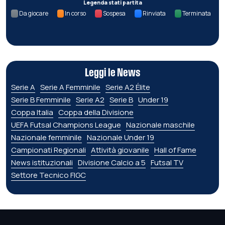
Legenda stati partita
Da giocare
In corso
Sospesa
Rinviata
Terminata
Leggi le News
Serie A
Serie A Femminile
Serie A2 Élite
Serie B Femminile
Serie A2
Serie B
Under 19
Coppa Italia
Coppa della Divisione
UEFA Futsal Champions League
Nazionale maschile
Nazionale femminile
Nazionale Under 19
Campionati Regionali
Attività giovanile
Hall of Fame
News istituzionali
Divisione Calcio a 5
Futsal TV
Settore Tecnico FIGC