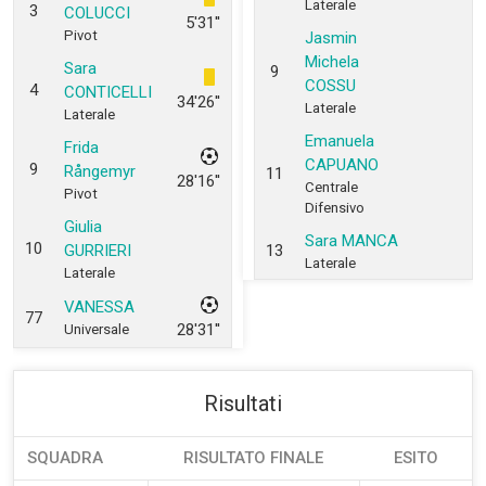
Laterale
3
COLUCCI
5'31''
Pivot
Jasmin
Michela
Sara
9
COSSU
4
CONTICELLI
34'26''
Laterale
Laterale
Emanuela
Frida
CAPUANO
9
Rångemyr
11
28'16''
Centrale
Pivot
Difensivo
Giulia
Sara MANCA
10
GURRIERI
13
Laterale
Laterale
VANESSA
77
28'31''
Universale
Risultati
SQUADRA
RISULTATO FINALE
ESITO