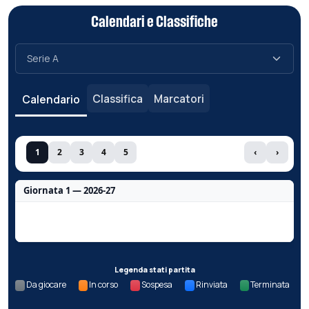
Calendari e Classifiche
Classifica
Marcatori
Calendario
1
2
3
4
5
‹
›
Giornata 1 — 2026-27
Nessun dato per questa giornata.
Legenda stati partita
Da giocare
In corso
Sospesa
Rinviata
Terminata