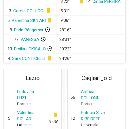
3'22''
14.
Cintia PEREIRA
3.
Carola COLUCCI
5'31''
5.
Valentina SICLARI
9'06''
9.
Frida Rångemyr
28'16''
77.
VANESSA
28'31''
13.
Emilia JOKISALO
30'22''
4.
Sara CONTICELLI
34'26''
Lazio
Cagliari_old
Ludovica
Anthea
1
66
LUZI
POLLONI
Portiere
Portiere
Valentina
Patricia Silva
5
12
SICLARI
RIBEIRETE
9'06''
Laterale
Universale