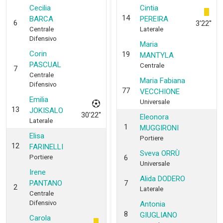
Cecilia
Cintia
14
BARCA
PEREIRA
6
3'22''
Centrale
Laterale
Difensivo
Maria
Corin
19
MANTYLA
PASCUAL
Centrale
7
Centrale
Maria Fabiana
Difensivo
77
VECCHIONE
Emilia
Universale
13
JOKISALO
30'22''
Eleonora
Laterale
1
MUGGIRONI
Elisa
Portiere
12
FARINELLI
Sveva ORRÙ
Portiere
6
Universale
Irene
Alida DODERO
PANTANO
7
2
Laterale
Centrale
Difensivo
Antonia
8
GIUGLIANO
Carola