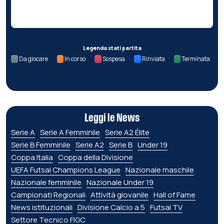
Nessun dato per questa giornata.
Legenda stati partita
Da giocare
In corso
Sospesa
Rinviata
Terminata
Leggi le News
Serie A
Serie A Femminile
Serie A2 Élite
Serie B Femminile
Serie A2
Serie B
Under 19
Coppa Italia
Coppa della Divisione
UEFA Futsal Champions League
Nazionale maschile
Nazionale femminile
Nazionale Under 19
Campionati Regionali
Attività giovanile
Hall of Fame
News istituzionali
Divisione Calcio a 5
Futsal TV
Settore Tecnico FIGC