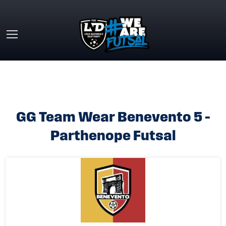
Skip to main content
HOME
»
GG TEAM WEAR BENEVENTO 5 – PARTHENOPE
FUTSAL
GG Team Wear Benevento 5 –
Parthenope Futsal