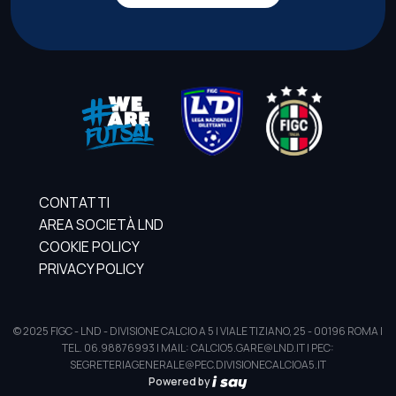
CONTATTI
AREA SOCIETÀ LND
COOKIE POLICY
PRIVACY POLICY
© 2025 FIGC - LND - DIVISIONE CALCIO A 5 | VIALE TIZIANO, 25 - 00196 ROMA |
TEL. 06.98876993 | MAIL: CALCIO5.GARE@LND.IT | PEC:
SEGRETERIAGENERALE@PEC.DIVISIONECALCIOA5.IT
Powered by