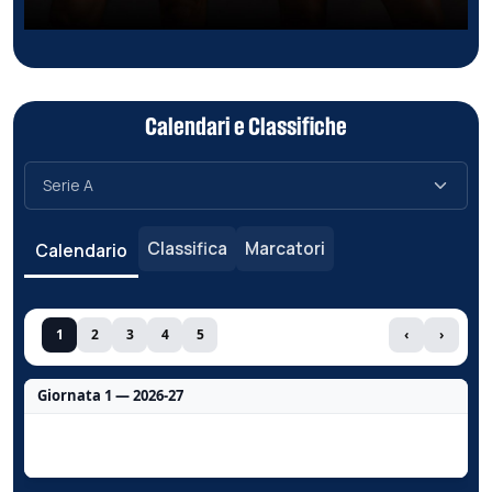
Calendari e Classifiche
Classifica
Marcatori
Calendario
1
2
3
4
5
‹
›
Giornata 1 — 2026-27
Nessun dato per questa giornata.