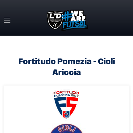
Skip to main content
HOME
»
FORTITUDO POMEZIA – CIOLI ARICCIA
Fortitudo Pomezia – Cioli
Ariccia