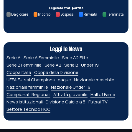
Legenda stati partita
Da giocare
In corso
Sospesa
Rinviata
Terminata
Leggi le News
Serie A
Serie A Femminile
Serie A2 Élite
Serie B Femminile
Serie A2
Serie B
Under 19
Coppa Italia
Coppa della Divisione
UEFA Futsal Champions League
Nazionale maschile
Nazionale femminile
Nazionale Under 19
Campionati Regionali
Attività giovanile
Hall of Fame
News istituzionali
Divisione Calcio a 5
Futsal TV
Settore Tecnico FIGC