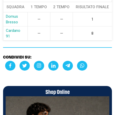
SQUADRA
1 TEMPO
2 TEMPO
RISULTATO FINALE
Domus
—
—
1
Bresso
Cardano
—
—
8
91
CONDIVIDI SU:
Shop Online