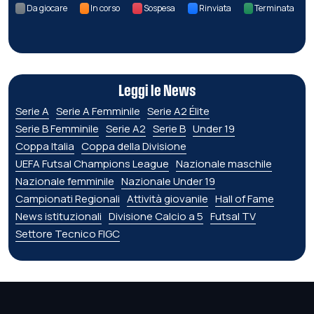
Da giocare
In corso
Sospesa
Rinviata
Terminata
Leggi le News
Serie A
Serie A Femminile
Serie A2 Élite
Serie B Femminile
Serie A2
Serie B
Under 19
Coppa Italia
Coppa della Divisione
UEFA Futsal Champions League
Nazionale maschile
Nazionale femminile
Nazionale Under 19
Campionati Regionali
Attività giovanile
Hall of Fame
News istituzionali
Divisione Calcio a 5
Futsal TV
Settore Tecnico FIGC