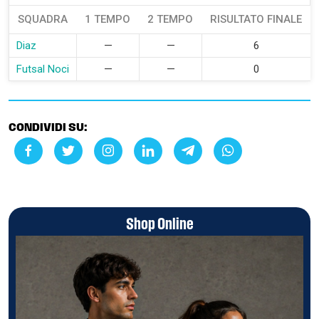
SQUADRA
1 TEMPO
2 TEMPO
RISULTATO FINALE
Diaz
—
—
6
Futsal Noci
—
—
0
CONDIVIDI SU:
Shop Online