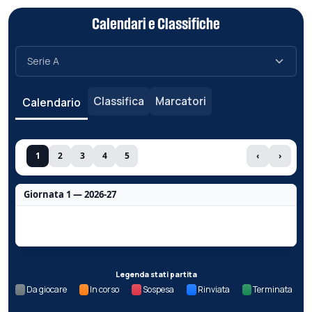
Calendari e Classifiche
Classifica
Marcatori
Calendario
1
2
3
4
5
‹
›
Giornata 1 — 2026-27
Nessun dato per questa giornata.
Legenda stati partita
Da giocare
In corso
Sospesa
Rinviata
Terminata