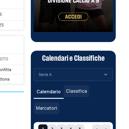
E
25
Calendari e Classifiche
SITO
nfitta
ttoria
Classifica
Calendario
Marcatori
1
2
3
4
5
‹
›