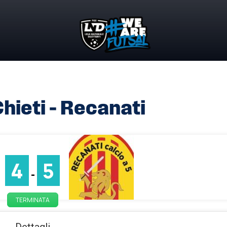
Chieti – Recanati
4
5
-
TERMINATA