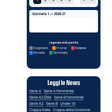
Giornata 1 — 2026-27
Nessun dato per questa giornata.
Legenda stati partita
Da giocare
In corso
Sospesa
Rinviata
Terminata
Leggi le News
Serie A
Serie A Femminile
Serie A2 Élite
Serie B Femminile
Serie A2
Serie B
Under 19
Coppa Italia
Coppa della Divisione