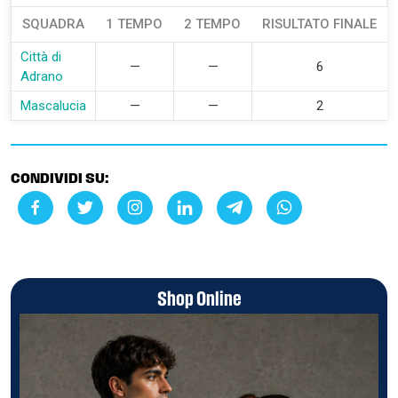
SQUADRA
1 TEMPO
2 TEMPO
RISULTATO FINALE
Città di
—
—
6
Adrano
Mascalucia
—
—
2
CONDIVIDI SU:
Shop Online