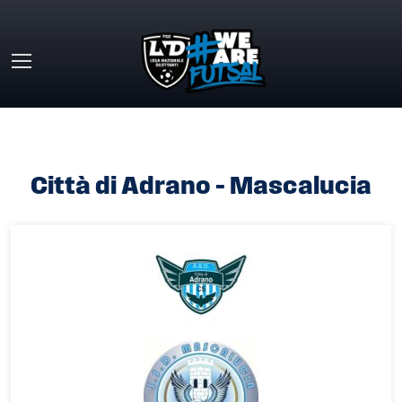
Skip to main content
HOME
»
CITTÀ DI ADRANO – MASCALUCIA
Città di Adrano – Mascalucia