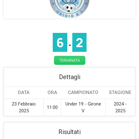
6
2
-
TERMINATA
Dettagli
DATA
ORA
CAMPIONATO
STAGIONE
23 Febbraio
Under 19 - Girone
2024 -
11:00
2025
V
2025
Risultati