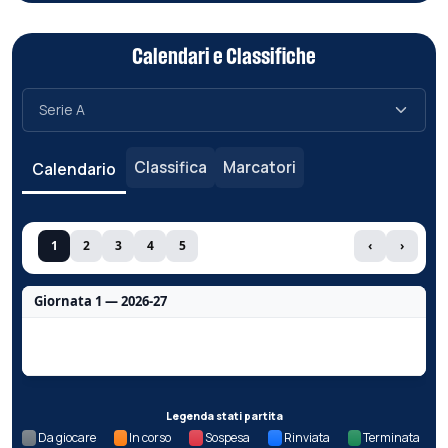
Calendari e Classifiche
Classifica
Marcatori
Calendario
1
2
3
4
5
‹
›
Giornata 1 — 2026-27
Nessun dato per questa giornata.
Legenda stati partita
Da giocare
In corso
Sospesa
Rinviata
Terminata