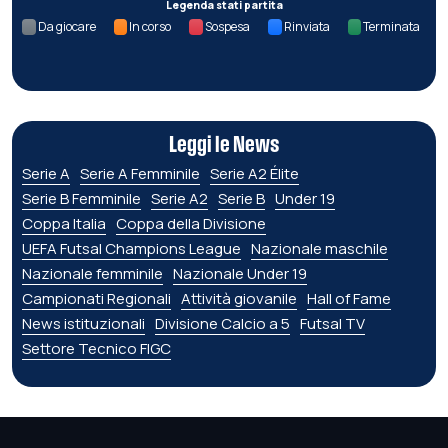
Legenda stati partita
Da giocare
In corso
Sospesa
Rinviata
Terminata
Leggi le News
Serie A
Serie A Femminile
Serie A2 Élite
Serie B Femminile
Serie A2
Serie B
Under 19
Coppa Italia
Coppa della Divisione
UEFA Futsal Champions League
Nazionale maschile
Nazionale femminile
Nazionale Under 19
Campionati Regionali
Attività giovanile
Hall of Fame
News istituzionali
Divisione Calcio a 5
Futsal TV
Settore Tecnico FIGC