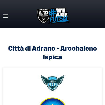
Skip to main content
HOME
»
CITTÀ DI ADRANO – ARCOBALENO ISPICA
Città di Adrano – Arcobaleno
Ispica