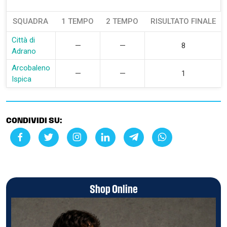
SQUADRA
1 TEMPO
2 TEMPO
RISULTATO FINALE
Città di
—
—
8
Adrano
Arcobaleno
—
—
1
Ispica
CONDIVIDI SU:
Shop Online