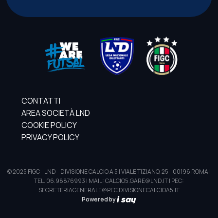
CONTATTI
AREA SOCIETÀ LND
COOKIE POLICY
PRIVACY POLICY
© 2025 FIGC - LND - DIVISIONE CALCIO A 5 | VIALE TIZIANO, 25 - 00196 ROMA |
TEL. 06.98876993 | MAIL: CALCIO5.GARE@LND.IT | PEC:
SEGRETERIAGENERALE@PEC.DIVISIONECALCIOA5.IT
Powered by