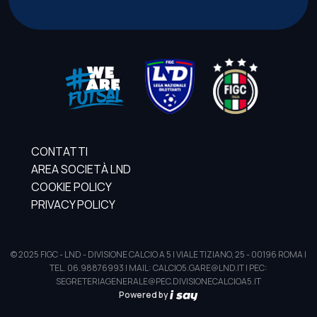
CONTATTI
AREA SOCIETÀ LND
COOKIE POLICY
PRIVACY POLICY
© 2025 FIGC - LND - DIVISIONE CALCIO A 5 | VIALE TIZIANO, 25 - 00196 ROMA |
TEL. 06.98876993 | MAIL: CALCIO5.GARE@LND.IT | PEC:
SEGRETERIAGENERALE@PEC.DIVISIONECALCIOA5.IT
Powered by